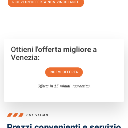
RICEVI UN'OFFERTA NON VINCOLANTE
100% non vincolante – Risposta garantita entro 15 minuti.
Ottieni
l'offerta migliore
a
Venezia:
RICEVI OFFERTA
Offerta
in 15 minuti
(garantita).
CHI SIAMO
Prezzi convenienti e servizio