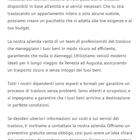
disponibili in base all’entità e ai servizi necessari. Che tu stia
traslocando un appartamento intero o solo alcune scatole,
possiamo creare un pacchetto che si adatta alle tue esigenze e al
tuo budget.
La nostra azienda vanta di un team di professionisti del trasloco
che maneggiano i tuoi beni in modo sicuro ed efficiente,
garantendo che nulla si danneggi. Utilizziamo veicoli moderni
ideali per il lungo viaggio da Venezia ad Augusta, assicurando
un trasporto sicuro e senza intoppi dei tuoi beni.
Tutti i nostri dipendenti sono esperti e formati per garantire un
processo di trasloco senza problemi. Sono attenti e scrupolosi, e
si impegnano a garantire che i tuoi beni arrivino a destinazione
in perfette condizioni.
Se desideri ulteriori informazioni sui costi e sui servizi del
trasloco, ti invitiamo a contattare la nostra azienda. Offriamo un
preventivo gratuito senza obbligo, così puoi avere un’idea chiara
dei costi prima di prendere una decisione. Siamo qui per rendere