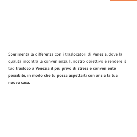
Sperimenta la differenza con i traslocatori di Venezia, dove la
qualità incontra la convenienza. Il nostro obiettivo è rendere il
tuo
trasloco a Venezia il più privo di stress e conveniente
possibile, in modo che tu possa aspettarti con ansia la tua
nuova casa.