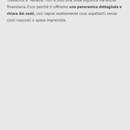
Trasferirsi a
Venezia
non è solo una sfida logistica ma anche
finanziaria. Ecco perché ti offriamo
una panoramica dettagliata e
chiara dei costi,
così saprai esattamente cosa aspettarti, senza
costi nascosti o spese impreviste.