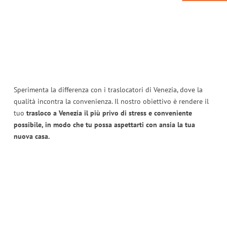
Sperimenta la differenza con i traslocatori di Venezia, dove la
qualità incontra la convenienza. Il nostro obiettivo è rendere il
tuo
trasloco a Venezia il più privo di stress e conveniente
possibile, in modo che tu possa aspettarti con ansia la tua
nuova casa.