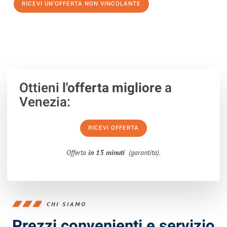
RICEVI UN'OFFERTA NON VINCOLANTE
100% non vincolante – Risposta garantita entro 15 minuti.
Ottieni
l'offerta migliore
a
Venezia:
RICEVI OFFERTA
Offerta
in 15 minuti
(garantita).
CHI SIAMO
Prezzi convenienti e servizio