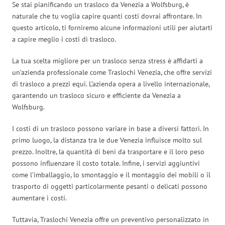
Se stai pianificando un trasloco da Venezia a Wolfsburg, è
naturale che tu voglia capire quanti costi dovrai affrontare. In
questo articolo, ti forniremo alcune informazioni utili per aiutarti
a capire meglio i costi di trasloco.
La tua scelta migliore per un trasloco senza stress è affidarti a
un’azienda professionale come Traslochi Venezia, che offre servizi
di trasloco a prezzi equi. L’azienda opera a livello internazionale,
garantendo un trasloco sicuro e efficiente da Venezia a
Wolfsburg.
I costi di un trasloco possono variare in base a diversi fattori. In
primo luogo, la distanza tra le due Venezia influisce molto sul
prezzo. Inoltre, la quantità di beni da trasportare e il loro peso
possono influenzare il costo totale. Infine, i servizi aggiuntivi
come l’imballaggio, lo smontaggio e il montaggio dei mobili o il
trasporto di oggetti particolarmente pesanti o delicati possono
aumentare i costi.
Tuttavia, Traslochi Venezia offre un preventivo personalizzato in