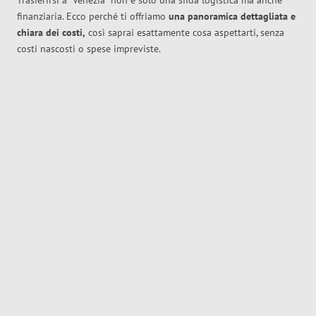
Trasferirsi a
Venezia
non è solo una sfida logistica ma anche
finanziaria. Ecco perché ti offriamo
una panoramica dettagliata e
chiara dei costi,
così saprai esattamente cosa aspettarti, senza
costi nascosti o spese impreviste.