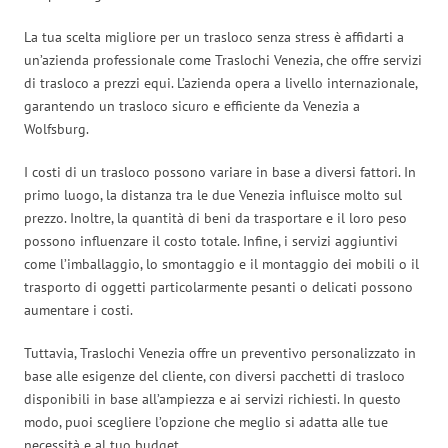
La tua scelta migliore per un trasloco senza stress è affidarti a
un’azienda professionale come Traslochi Venezia, che offre servizi
di trasloco a prezzi equi. L’azienda opera a livello internazionale,
garantendo un trasloco sicuro e efficiente da Venezia a
Wolfsburg.
I costi di un trasloco possono variare in base a diversi fattori. In
primo luogo, la distanza tra le due Venezia influisce molto sul
prezzo. Inoltre, la quantità di beni da trasportare e il loro peso
possono influenzare il costo totale. Infine, i servizi aggiuntivi
come l’imballaggio, lo smontaggio e il montaggio dei mobili o il
trasporto di oggetti particolarmente pesanti o delicati possono
aumentare i costi.
Tuttavia, Traslochi Venezia offre un preventivo personalizzato in
base alle esigenze del cliente, con diversi pacchetti di trasloco
disponibili in base all’ampiezza e ai servizi richiesti. In questo
modo, puoi scegliere l’opzione che meglio si adatta alle tue
necessità e al tuo budget.