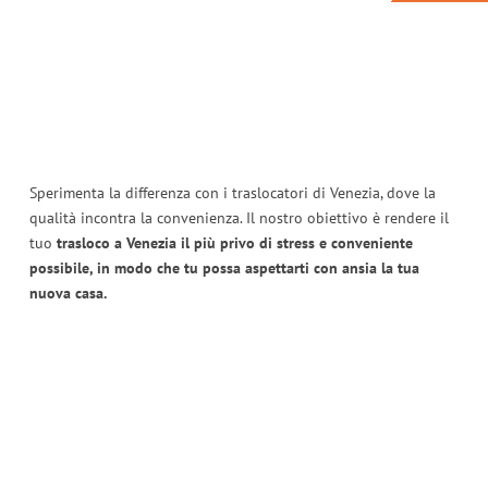
Sperimenta la differenza con i traslocatori di Venezia, dove la
qualità incontra la convenienza. Il nostro obiettivo è rendere il
tuo
trasloco a Venezia il più privo di stress e conveniente
possibile, in modo che tu possa aspettarti con ansia la tua
nuova casa.