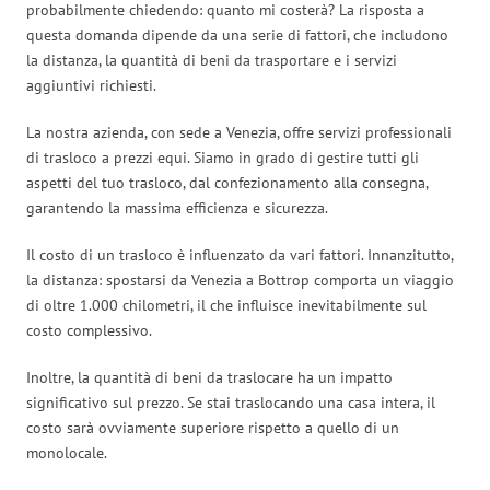
probabilmente chiedendo: quanto mi costerà? La risposta a
questa domanda dipende da una serie di fattori, che includono
la distanza, la quantità di beni da trasportare e i servizi
aggiuntivi richiesti.
La nostra azienda, con sede a Venezia, offre servizi professionali
di trasloco a prezzi equi. Siamo in grado di gestire tutti gli
aspetti del tuo trasloco, dal confezionamento alla consegna,
garantendo la massima efficienza e sicurezza.
Il costo di un trasloco è influenzato da vari fattori. Innanzitutto,
la distanza: spostarsi da Venezia a Bottrop comporta un viaggio
di oltre 1.000 chilometri, il che influisce inevitabilmente sul
costo complessivo.
Inoltre, la quantità di beni da traslocare ha un impatto
significativo sul prezzo. Se stai traslocando una casa intera, il
costo sarà ovviamente superiore rispetto a quello di un
monolocale.