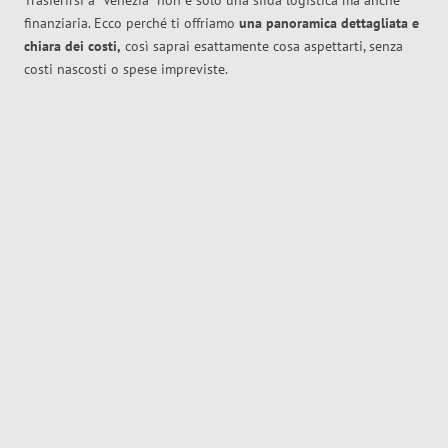
Trasferirsi a
Venezia
non è solo una sfida logistica ma anche
finanziaria. Ecco perché ti offriamo
una panoramica dettagliata e
chiara dei costi,
così saprai esattamente cosa aspettarti, senza
costi nascosti o spese impreviste.