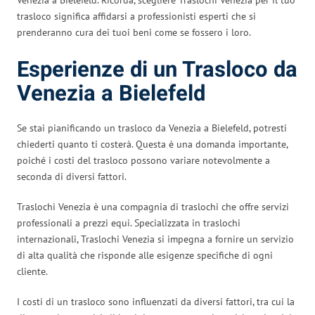
trasloco significa affidarsi a professionisti esperti che si
prenderanno cura dei tuoi beni come se fossero i loro.
Esperienze di un Trasloco da
Venezia a Bielefeld
Se stai pianificando un trasloco da Venezia a Bielefeld, potresti
chiederti quanto ti costerà. Questa è una domanda importante,
poiché i costi del trasloco possono variare notevolmente a
seconda di diversi fattori.
Traslochi Venezia è una compagnia di traslochi che offre servizi
professionali a prezzi equi. Specializzata in traslochi
internazionali, Traslochi Venezia si impegna a fornire un servizio
di alta qualità che risponde alle esigenze specifiche di ogni
cliente.
I costi di un trasloco sono influenzati da diversi fattori, tra cui la