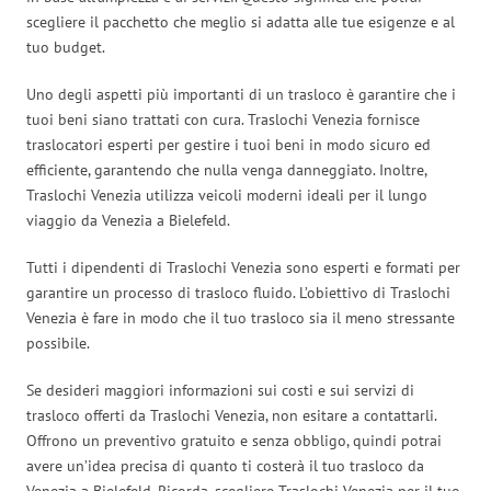
scegliere il pacchetto che meglio si adatta alle tue esigenze e al
tuo budget.
Uno degli aspetti più importanti di un trasloco è garantire che i
tuoi beni siano trattati con cura. Traslochi Venezia fornisce
traslocatori esperti per gestire i tuoi beni in modo sicuro ed
efficiente, garantendo che nulla venga danneggiato. Inoltre,
Traslochi Venezia utilizza veicoli moderni ideali per il lungo
viaggio da Venezia a Bielefeld.
Tutti i dipendenti di Traslochi Venezia sono esperti e formati per
garantire un processo di trasloco fluido. L’obiettivo di Traslochi
Venezia è fare in modo che il tuo trasloco sia il meno stressante
possibile.
Se desideri maggiori informazioni sui costi e sui servizi di
trasloco offerti da Traslochi Venezia, non esitare a contattarli.
Offrono un preventivo gratuito e senza obbligo, quindi potrai
avere un’idea precisa di quanto ti costerà il tuo trasloco da
Venezia a Bielefeld. Ricorda, scegliere Traslochi Venezia per il tuo