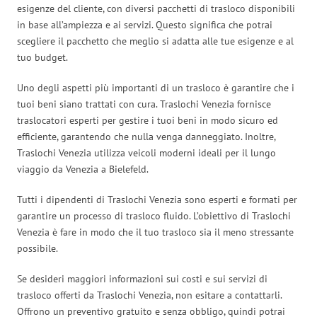
esigenze del cliente, con diversi pacchetti di trasloco disponibili
in base all’ampiezza e ai servizi. Questo significa che potrai
scegliere il pacchetto che meglio si adatta alle tue esigenze e al
tuo budget.
Uno degli aspetti più importanti di un trasloco è garantire che i
tuoi beni siano trattati con cura. Traslochi Venezia fornisce
traslocatori esperti per gestire i tuoi beni in modo sicuro ed
efficiente, garantendo che nulla venga danneggiato. Inoltre,
Traslochi Venezia utilizza veicoli moderni ideali per il lungo
viaggio da Venezia a Bielefeld.
Tutti i dipendenti di Traslochi Venezia sono esperti e formati per
garantire un processo di trasloco fluido. L’obiettivo di Traslochi
Venezia è fare in modo che il tuo trasloco sia il meno stressante
possibile.
Se desideri maggiori informazioni sui costi e sui servizi di
trasloco offerti da Traslochi Venezia, non esitare a contattarli.
Offrono un preventivo gratuito e senza obbligo, quindi potrai