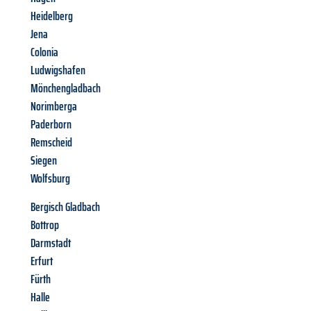
Heidelberg
Jena
Colonia
Ludwigshafen
Mönchengladbach
Norimberga
Paderborn
Remscheid
Siegen
Wolfsburg
Bergisch Gladbach
Bottrop
Darmstadt
Erfurt
Fürth
Halle