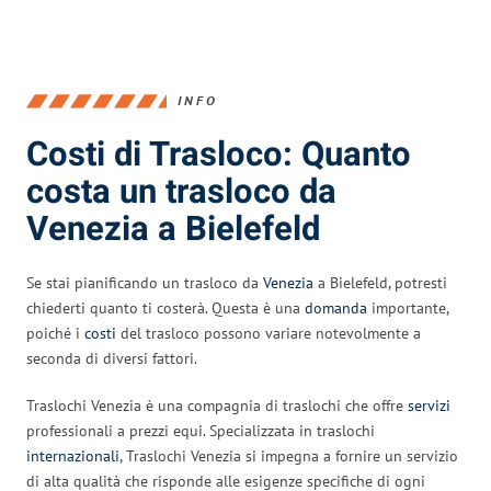
INFO
Costi di Trasloco: Quanto
costa un trasloco da
Venezia a Bielefeld
Se stai pianificando un trasloco da
Venezia
a Bielefeld, potresti
chiederti quanto ti costerà. Questa è una
domanda
importante,
poiché i
costi
del trasloco possono variare notevolmente a
seconda di diversi fattori.
Traslochi Venezia è una compagnia di traslochi che offre
servizi
professionali a prezzi equi. Specializzata in traslochi
internazionali
, Traslochi Venezia si impegna a fornire un servizio
di alta qualità che risponde alle esigenze specifiche di ogni