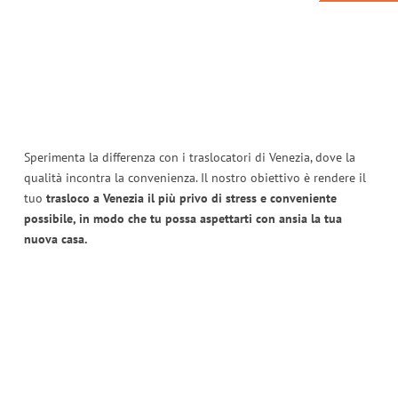
Sperimenta la differenza con i traslocatori di Venezia, dove la
qualità incontra la convenienza. Il nostro obiettivo è rendere il
tuo
trasloco a Venezia il più privo di stress e conveniente
possibile, in modo che tu possa aspettarti con ansia la tua
nuova casa.