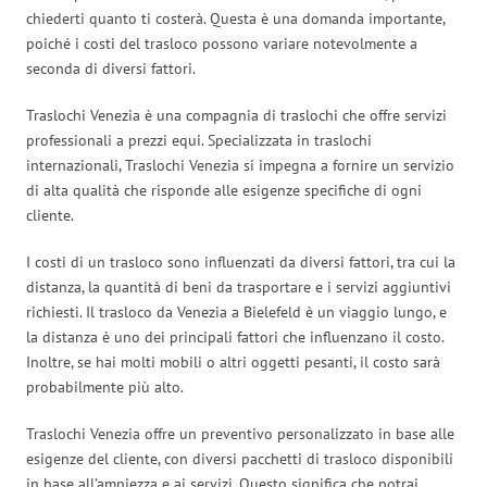
chiederti quanto ti costerà. Questa è una domanda importante,
poiché i costi del trasloco possono variare notevolmente a
seconda di diversi fattori.
Traslochi Venezia è una compagnia di traslochi che offre servizi
professionali a prezzi equi. Specializzata in traslochi
internazionali, Traslochi Venezia si impegna a fornire un servizio
di alta qualità che risponde alle esigenze specifiche di ogni
cliente.
I costi di un trasloco sono influenzati da diversi fattori, tra cui la
distanza, la quantità di beni da trasportare e i servizi aggiuntivi
richiesti. Il trasloco da Venezia a Bielefeld è un viaggio lungo, e
la distanza è uno dei principali fattori che influenzano il costo.
Inoltre, se hai molti mobili o altri oggetti pesanti, il costo sarà
probabilmente più alto.
Traslochi Venezia offre un preventivo personalizzato in base alle
esigenze del cliente, con diversi pacchetti di trasloco disponibili
in base all’ampiezza e ai servizi. Questo significa che potrai