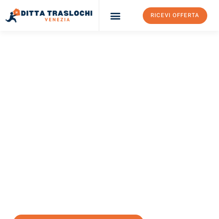
RICEVI OFFERTA
Ditta Traslochi Venezia
Servizi Traslochi Venezia
Costi e prezzi
TRASLOCHI VENEZIA
Traslochi Venezia
Bielefeld
Il tuo trasloco Venezia Bielefeld può essere così facile!
Sperimenta il nostro
servizio di prima classe
e assicurati i
migliori prezzi in Venezia
.
Richiedo ora la tua offerta personalizzata e fai il primo passo
verso un trasloco senza stress a Bielefeld