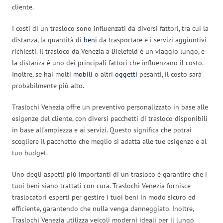
cliente.
I costi di un trasloco sono influenzati da diversi fattori, tra cui la
distanza, la quantità di
beni
da trasportare e i servizi aggiuntivi
richiesti. Il trasloco da Venezia a Bielefeld è un viaggio lungo, e
la distanza è uno dei principali fattori che influenzano il costo.
Inoltre, se hai molti
mobili
o altri
oggetti
pesanti, il costo sarà
probabilmente più alto.
Traslochi Venezia offre un preventivo personalizzato in base alle
esigenze del cliente, con diversi pacchetti di trasloco disponibili
in base all’ampiezza e ai servizi. Questo significa che potrai
scegliere il pacchetto che meglio si adatta alle tue esigenze e al
tuo budget.
Uno degli aspetti più importanti di un trasloco è garantire che i
tuoi beni siano trattati con cura. Traslochi Venezia fornisce
traslocatori esperti per gestire i tuoi beni in modo sicuro ed
efficiente, garantendo che nulla venga danneggiato. Inoltre,
Traslochi Venezia utilizza veicoli moderni ideali per il lungo