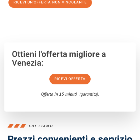
RICEVI UN'OFFERTA NON VINCOLANTE
100% non vincolante – Risposta garantita entro 15 minuti.
Ottieni
l'offerta migliore
a
Venezia:
RICEVI OFFERTA
Offerta
in 15 minuti
(garantita).
CHI SIAMO
Prezzi convenienti e servizio