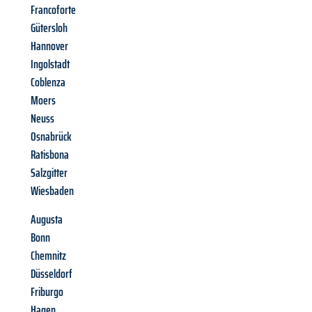
Francoforte
Gütersloh
Hannover
Ingolstadt
Coblenza
Moers
Neuss
Osnabrück
Ratisbona
Salzgitter
Wiesbaden
Augusta
Bonn
Chemnitz
Düsseldorf
Friburgo
Hagen