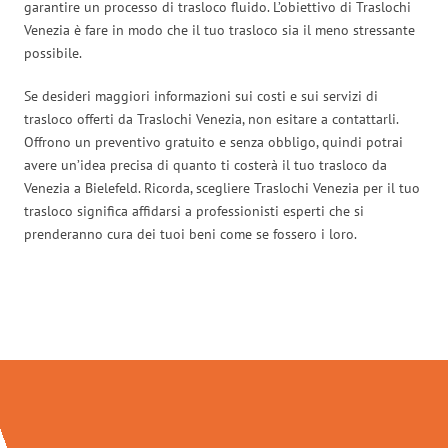
garantire un processo di trasloco fluido. L’obiettivo di Traslochi
Venezia è fare in modo che il tuo trasloco sia il meno stressante
possibile.
Se desideri maggiori informazioni sui costi e sui servizi di
trasloco offerti da Traslochi Venezia, non esitare a contattarli.
Offrono un preventivo gratuito e senza obbligo, quindi potrai
avere un’idea precisa di quanto ti costerà il tuo trasloco da
Venezia a Bielefeld. Ricorda, scegliere Traslochi Venezia per il tuo
trasloco significa affidarsi a professionisti esperti che si
prenderanno cura dei tuoi beni come se fossero i loro.
Traslochi Venezia in numeri: