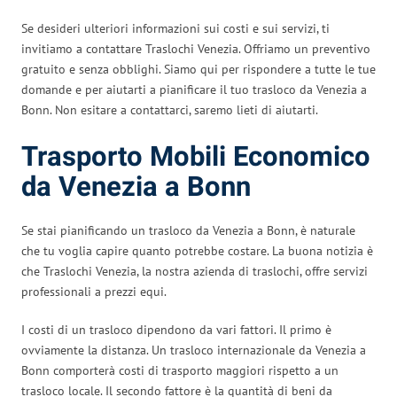
Se desideri ulteriori informazioni sui costi e sui servizi, ti
invitiamo a contattare Traslochi Venezia. Offriamo un preventivo
gratuito e senza obblighi. Siamo qui per rispondere a tutte le tue
domande e per aiutarti a pianificare il tuo trasloco da Venezia a
Bonn. Non esitare a contattarci, saremo lieti di aiutarti.
Trasporto Mobili Economico
da Venezia a Bonn
Se stai pianificando un trasloco da Venezia a Bonn, è naturale
che tu voglia capire quanto potrebbe costare. La buona notizia è
che Traslochi Venezia, la nostra azienda di traslochi, offre servizi
professionali a prezzi equi.
I costi di un trasloco dipendono da vari fattori. Il primo è
ovviamente la distanza. Un trasloco internazionale da Venezia a
Bonn comporterà costi di trasporto maggiori rispetto a un
trasloco locale. Il secondo fattore è la quantità di beni da