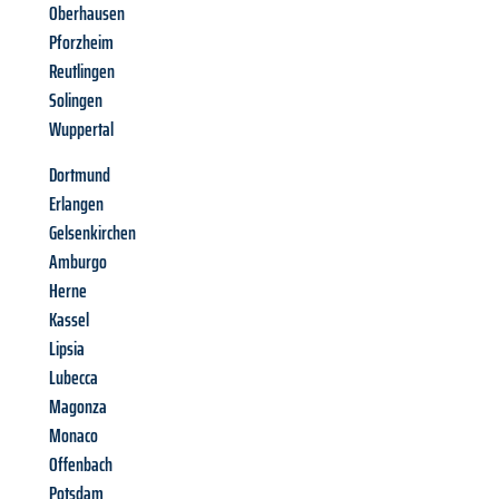
Oberhausen
Pforzheim
Reutlingen
Solingen
Wuppertal
Dortmund
Erlangen
Gelsenkirchen
Amburgo
Herne
Kassel
Lipsia
Lubecca
Magonza
Monaco
Offenbach
Potsdam