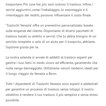
trasportare. Più cose hai, più sarà costoso il trasloco. Infine, i
servizi aggiuntivi, come l’imballaggio, lo smontaggio e il
rimontaggio dei mobili, possono influenzare il costo finale.
‘Traslochi Venezia’ offre un preventivo personalizzato basato
sulle esigenze del cliente. Disponiamo di diversi pacchetti di
trasloco basati su ambito e servizi. Che tu abbia bisogno di un
servizio completo o solo di un aiuto per il trasporto, abbiamo
l’opzione giusta per te.
La nostra azienda si avvale di addetti al trasloco esperti per
gestire i tuoi beni in modo sicuro ed efficiente, garantendo che
nulla venga danneggiato. Utilizziamo veicoli moderni, ideali per
il lungo viaggio da Venezia a Bonn.
Tutti i dipendenti di Traslochi Venezia sono esperti e addestrati
per garantire un processo di trasloco senza intoppi. Il nostro
obiettivo è rendere il tuo trasloco il più semplice e senza stress
possibile.