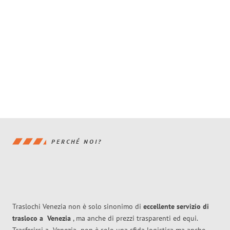
PERCHÉ NOI?
Traslochi Venezia non è solo sinonimo di
eccellente
servizio di
trasloco
a
Venezia
, ma anche di prezzi trasparenti ed equi.