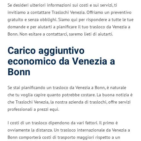
Se desideri ulteriori informazioni sui costi e sui servizi, ti
invitiamo a contattare Traslochi Venezia. Offriamo un preventivo
gratuito e senza obblighi. Siamo qui per rispondere a tutte le tue
domande e per aiutarti a pianificare il tuo trasloco da Venezia a
Bonn. Non esitare a contattarci, saremo lieti di aiutarti.
Carico aggiuntivo
economico da Venezia a
Bonn
Se stai pianificando un trasloco da Venezia a Bonn, è naturale
che tu voglia capire quanto potrebbe costare. La buona notizia è
che Traslochi Venezia, la nostra azienda di traslochi, offre servizi
professionali a prezzi equi.
I costi di un trasloco dipendono da vari fattori. Il primo è
ovviamente la distanza. Un trasloco internazionale da Venezia a
Bonn comporterà costi di trasporto maggiori rispetto a un