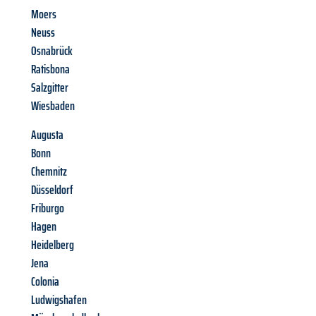
Moers
Neuss
Osnabrück
Ratisbona
Salzgitter
Wiesbaden
Augusta
Bonn
Chemnitz
Düsseldorf
Friburgo
Hagen
Heidelberg
Jena
Colonia
Ludwigshafen