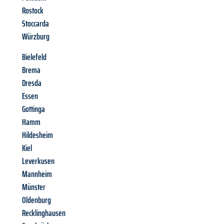
Rostock
Stoccarda
Würzburg
Bielefeld
Brema
Dresda
Essen
Gottinga
Hamm
Hildesheim
Kiel
Leverkusen
Mannheim
Münster
Oldenburg
Recklinghausen