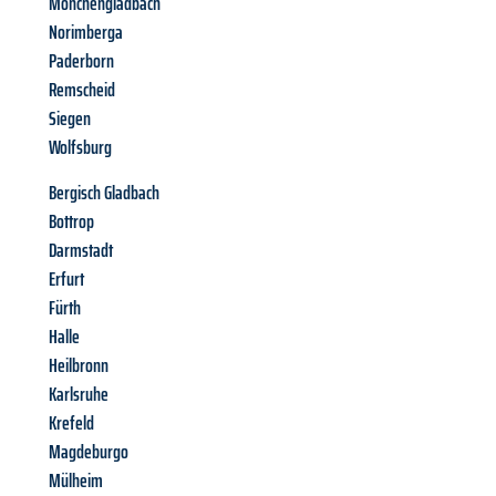
Mönchengladbach
Norimberga
Paderborn
Remscheid
Siegen
Wolfsburg
Bergisch Gladbach
Bottrop
Darmstadt
Erfurt
Fürth
Halle
Heilbronn
Karlsruhe
Krefeld
Magdeburgo
Mülheim