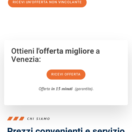
RICEVI UN'OFFERTA NON VINCOLANTE
100% non vincolante – Risposta garantita entro 15 minuti.
Ottieni
l'offerta migliore
a
Venezia:
RICEVI OFFERTA
Offerta
in 15 minuti
(garantita).
CHI SIAMO
Prezzi convenienti e servizio