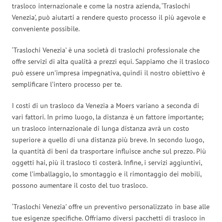
trasloco internazionale e come la nostra azienda, ‘Traslochi
Venezia’, può aiutarti a rendere questo processo il più agevole e
conveniente possibile.
‘Traslochi Venezia’ è una società di traslochi professionale che
offre servizi di alta qualità a prezzi equi. Sappiamo che il trasloco
può essere un’impresa impegnativa, quindi il nostro obiettivo è
semplificare l’intero processo per te.
I costi di un trasloco da Venezia a Moers variano a seconda di
vari fattori. In primo luogo, la distanza è un fattore importante;
un trasloco internazionale di lunga distanza avrà un costo
superiore a quello di una distanza più breve. In secondo luogo,
la quantità di beni da trasportare influisce anche sul prezzo. Più
oggetti hai, più il trasloco ti costerà. Infine, i servizi aggiuntivi,
come l’imballaggio, lo smontaggio e il rimontaggio dei mobili,
possono aumentare il costo del tuo trasloco.
‘Traslochi Venezia’ offre un preventivo personalizzato in base alle
tue esigenze specifiche. Offriamo diversi pacchetti di trasloco in