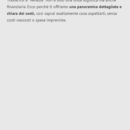
Trasferirsi a
Venezia
non è solo una sfida logistica ma anche
finanziaria. Ecco perché ti offriamo
una panoramica dettagliata e
chiara dei costi,
così saprai esattamente cosa aspettarti, senza
costi nascosti o spese impreviste.