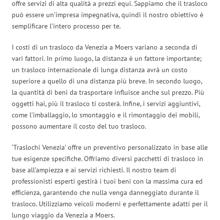
offre servizi di alta qualità a prezzi equi. Sappiamo che il trasloco
può essere un’impresa impegnativa, quindi il nostro obiettivo è
semplificare l’intero processo per te.
I costi di un trasloco da Venezia a Moers variano a seconda di
vari fattori. In primo luogo, la distanza è un fattore importante;
un trasloco internazionale di lunga distanza avrà un costo
superiore a quello di una distanza più breve. In secondo luogo,
la quantità di beni da trasportare influisce anche sul prezzo. Più
oggetti hai, più il trasloco ti costerà. Infine, i servizi aggiuntivi,
come l’imballaggio, lo smontaggio e il rimontaggio dei mobili,
possono aumentare il costo del tuo trasloco.
‘Traslochi Venezia’ offre un preventivo personalizzato in base alle
tue esigenze specifiche. Offriamo diversi pacchetti di trasloco in
base all’ampiezza e ai servizi richiesti. Il nostro team di
professionisti esperti gestirà i tuoi beni con la massima cura ed
efficienza, garantendo che nulla venga danneggiato durante il
trasloco. Utilizziamo veicoli moderni e perfettamente adatti per il
lungo viaggio da Venezia a Moers.