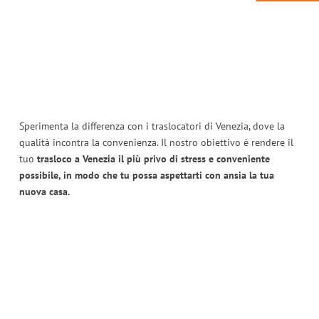
Sperimenta la differenza con i traslocatori di Venezia, dove la
qualità incontra la convenienza. Il nostro obiettivo è rendere il
tuo
trasloco a Venezia il più privo di stress e conveniente
possibile, in modo che tu possa aspettarti con ansia la tua
nuova casa.