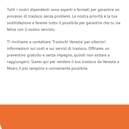
Tutti i nostri dipendenti sono esperti e formati per garantire un
processo di trasloco senza problemi. La nostra priorità è la tua
soddisfazione e faremo tutto il possibile per garantire che tu sia
felice con il nostro servizio.
Ti invitiamo a contattare ‘Traslochi Venezia’ per ulteriori
informazioni sui costi e sui servizi di trasloco. Offriamo un
preventivo gratuito e senza impegno, quindi non esitare a
raggiungerci. Siamo qui per rendere il tuo trasloco da Venezia a
Moers il più semplice e conveniente possibile.
Traslochi Venezia in numeri: