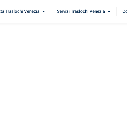
tta Traslochi Venezia
Servizi Traslochi Venezia
Co
ena
rimenta il nostro
servizio