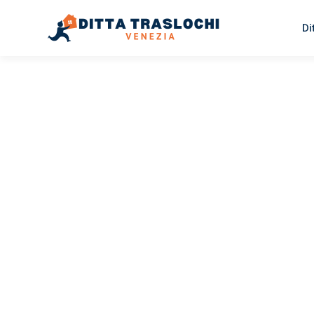
Di
TRASLOCHI VENEZIA
Traslochi
Venezia
J
Il tuo trasloco Venezia Jena può essere così facile! Spe