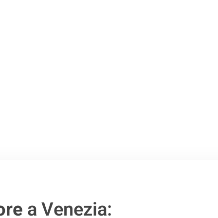
o passo verso un
ore
a Venezia: