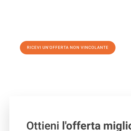
di prima classe
e assicurati i
migliori prezzi in Venezia
.
Richiedo ora la tua offerta personalizzata e fai il prim
trasloco senza stress a Jena
RICEVI UN'OFFERTA NON VINCOLANTE
100% non vincolante – Risposta garantita entro 15 minuti.
Ottieni
l'offerta migli