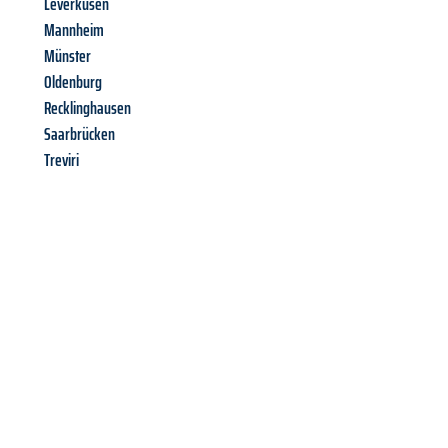
Leverkusen
Mannheim
Münster
Oldenburg
Recklinghausen
Saarbrücken
Treviri
Richiedi ora la tua
offerta
al
miglior
prezzo !
Inviateci adesso la vostra richiesta non vincolante e
assicuratevi la vostra
offerta di trasloco per le vostre esigenze