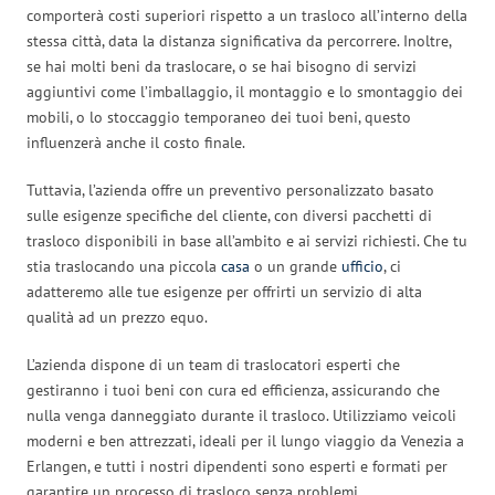
comporterà costi superiori rispetto a un trasloco all’interno della
stessa città, data la distanza significativa da percorrere. Inoltre,
se hai molti beni da traslocare, o se hai bisogno di servizi
aggiuntivi come l’imballaggio, il montaggio e lo smontaggio dei
mobili, o lo stoccaggio temporaneo dei tuoi beni, questo
influenzerà anche il costo finale.
Tuttavia, l’azienda offre un preventivo personalizzato basato
sulle esigenze specifiche del cliente, con diversi pacchetti di
trasloco disponibili in base all’ambito e ai servizi richiesti. Che tu
stia traslocando una piccola
casa
o un grande
ufficio
, ci
adatteremo alle tue esigenze per offrirti un servizio di alta
qualità ad un prezzo equo.
L’azienda dispone di un team di traslocatori esperti che
gestiranno i tuoi beni con cura ed efficienza, assicurando che
nulla venga danneggiato durante il trasloco. Utilizziamo veicoli
moderni e ben attrezzati, ideali per il lungo viaggio da Venezia a
Erlangen, e tutti i nostri dipendenti sono esperti e formati per
garantire un processo di trasloco senza problemi.