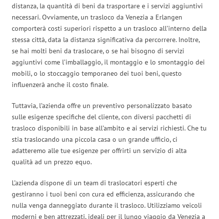
distanza, la quantità di beni da trasportare e i servizi aggiuntivi
necessari. Ovviamente, un trasloco da Venezia a Erlangen
comporterà costi superiori rispetto a un trasloco all’interno della
stessa città, data la distanza significativa da percorrere. Inoltre,
se hai molti beni da traslocare, o se hai bisogno di servizi
aggiuntivi come l’imballaggio, il montaggio e lo smontaggio dei
mobili, o lo stoccaggio temporaneo dei tuoi beni, questo
influenzerà anche il costo finale.
Tuttavia, l’azienda offre un preventivo personalizzato basato
sulle esigenze specifiche del cliente, con diversi pacchetti di
trasloco disponibili in base all’ambito e ai servizi richiesti. Che tu
stia traslocando una piccola casa o un grande ufficio, ci
adatteremo alle tue esigenze per offrirti un servizio di alta
qualità ad un prezzo equo.
L’azienda dispone di un team di traslocatori esperti che
gestiranno i tuoi beni con cura ed efficienza, assicurando che
nulla venga danneggiato durante il trasloco. Utilizziamo veicoli
moderni e ben attrezzati, ideali per il lungo viaggio da Venezia a