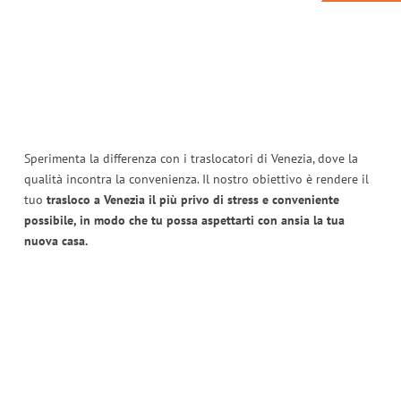
Sperimenta la differenza con i traslocatori di Venezia, dove la
qualità incontra la convenienza. Il nostro obiettivo è rendere il
tuo
trasloco a Venezia il più privo di stress e conveniente
possibile, in modo che tu possa aspettarti con ansia la tua
nuova casa.