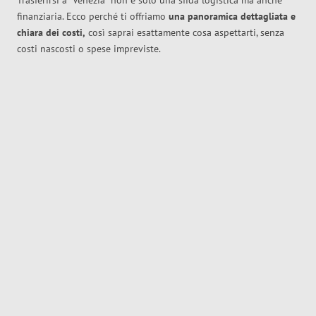
Trasferirsi a
Venezia
non è solo una sfida logistica ma anche
finanziaria. Ecco perché ti offriamo
una panoramica dettagliata e
chiara dei costi,
così saprai esattamente cosa aspettarti, senza
costi nascosti o spese impreviste.