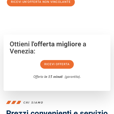
RICEVI UN'OFFERTA NON VINCOLANTE
100% non vincolante – Risposta garantita entro 15 minuti.
Ottieni
l'offerta migliore
a
Venezia:
RICEVI OFFERTA
Offerta
in 15 minuti
(garantita).
CHI SIAMO
Prezzi convenienti e servizio