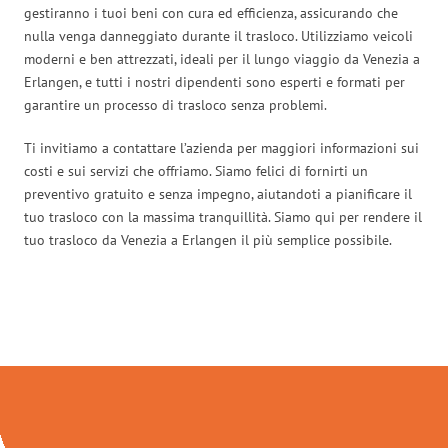
gestiranno i tuoi beni con cura ed efficienza, assicurando che
nulla venga danneggiato durante il trasloco. Utilizziamo veicoli
moderni e ben attrezzati, ideali per il lungo viaggio da Venezia a
Erlangen, e tutti i nostri dipendenti sono esperti e formati per
garantire un processo di trasloco senza problemi.
Ti invitiamo a contattare l’azienda per maggiori informazioni sui
costi e sui servizi che offriamo. Siamo felici di fornirti un
preventivo gratuito e senza impegno, aiutandoti a pianificare il
tuo trasloco con la massima tranquillità. Siamo qui per rendere il
tuo trasloco da Venezia a Erlangen il più semplice possibile.
Traslochi Venezia in numeri: