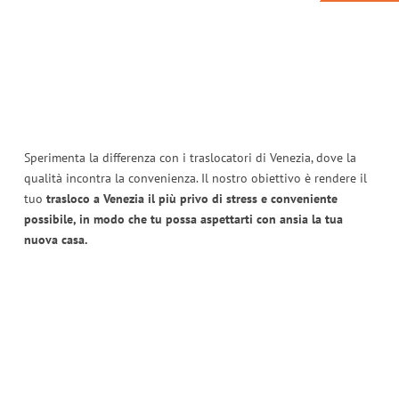
Sperimenta la differenza con i traslocatori di Venezia, dove la
qualità incontra la convenienza. Il nostro obiettivo è rendere il
tuo
trasloco a Venezia il più privo di stress e conveniente
possibile, in modo che tu possa aspettarti con ansia la tua
nuova casa.