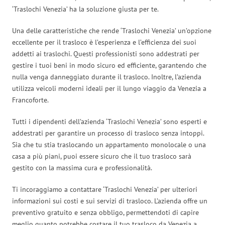
‘Traslochi Venezia’ ha la soluzione giusta per te.
Una delle caratteristiche che rende ‘Traslochi Venezia’ un’opzione
eccellente per il trasloco è l’esperienza e l’efficienza dei suoi
addetti ai traslochi. Questi professionisti sono addestrati per
gestire i tuoi beni in modo sicuro ed efficiente, garantendo che
nulla venga danneggiato durante il trasloco. Inoltre, l’azienda
utilizza veicoli moderni ideali per il lungo viaggio da Venezia a
Francoforte.
Tutti i dipendenti dell’azienda ‘Traslochi Venezia’ sono esperti e
addestrati per garantire un processo di trasloco senza intoppi.
Sia che tu stia traslocando un appartamento monolocale o una
casa a più piani, puoi essere sicuro che il tuo trasloco sarà
gestito con la massima cura e professionalità.
Ti incoraggiamo a contattare ‘Traslochi Venezia’ per ulteriori
informazioni sui costi e sui servizi di trasloco. L’azienda offre un
preventivo gratuito e senza obbligo, permettendoti di capire
meglio quanto potrebbe costare il tuo trasloco da Venezia a