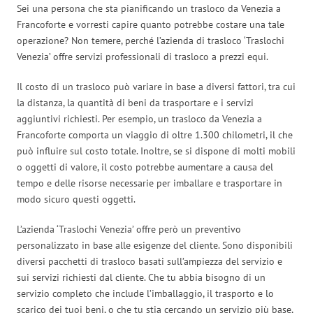
Sei una persona che sta pianificando un trasloco da Venezia a
Francoforte e vorresti capire quanto potrebbe costare una tale
operazione? Non temere, perché l’azienda di trasloco ‘Traslochi
Venezia’ offre servizi professionali di trasloco a prezzi equi.
Il costo di un trasloco può variare in base a diversi fattori, tra cui
la distanza, la quantità di beni da trasportare e i servizi
aggiuntivi richiesti. Per esempio, un trasloco da Venezia a
Francoforte comporta un viaggio di oltre 1.300 chilometri, il che
può influire sul costo totale. Inoltre, se si dispone di molti mobili
o oggetti di valore, il costo potrebbe aumentare a causa del
tempo e delle risorse necessarie per imballare e trasportare in
modo sicuro questi oggetti.
L’azienda ‘Traslochi Venezia’ offre però un preventivo
personalizzato in base alle esigenze del cliente. Sono disponibili
diversi pacchetti di trasloco basati sull’ampiezza del servizio e
sui servizi richiesti dal cliente. Che tu abbia bisogno di un
servizio completo che include l’imballaggio, il trasporto e lo
scarico dei tuoi beni, o che tu stia cercando un servizio più base,