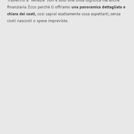
Trasferirsi a
Venezia
non è solo una sfida logistica ma anche
finanziaria. Ecco perché ti offriamo
una panoramica dettagliata e
chiara dei costi,
così saprai esattamente cosa aspettarti, senza
costi nascosti o spese impreviste.