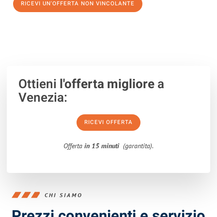
RICEVI UN'OFFERTA NON VINCOLANTE
100% non vincolante – Risposta garantita entro 15 minuti.
Ottieni
l'offerta migliore
a
Venezia:
RICEVI OFFERTA
Offerta
in 15 minuti
(garantita).
CHI SIAMO
Prezzi convenienti e servizio