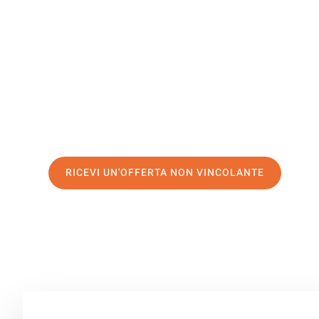
Siegen
Il tuo trasloco Venezia Siegen può essere così facile! S
servizio di prima classe
e assicurati i
migliori prezzi in 
Richiedo ora la tua offerta personalizzata e fai il prim
trasloco senza stress a Siegen
RICEVI UN'OFFERTA NON VINCOLANTE
100% non vincolante – Risposta garantita entro 15 minuti.