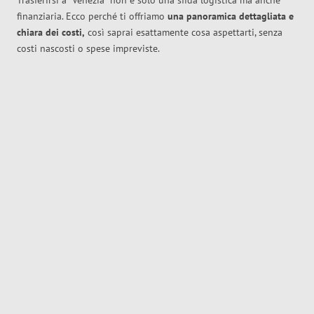
Trasferirsi a
Venezia
non è solo una sfida logistica ma anche
finanziaria. Ecco perché ti offriamo
una panoramica dettagliata e
chiara dei costi,
così saprai esattamente cosa aspettarti, senza
costi nascosti o spese impreviste.