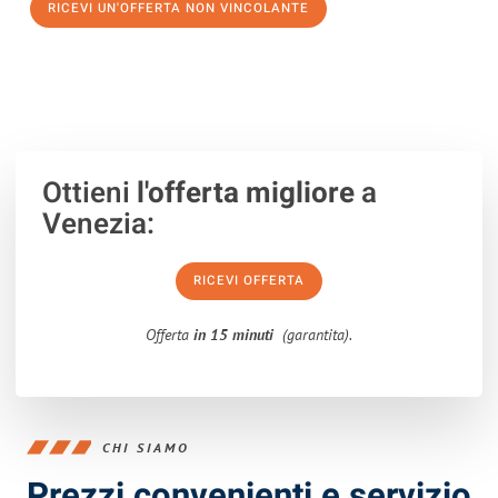
RICEVI UN'OFFERTA NON VINCOLANTE
100% non vincolante – Risposta garantita entro 15 minuti.
Ottieni
l'offerta migliore
a
Venezia:
RICEVI OFFERTA
Offerta
in 15 minuti
(garantita).
CHI SIAMO
Prezzi convenienti e servizio