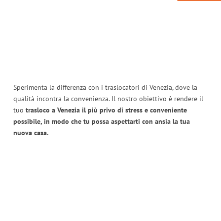
Sperimenta la differenza con i traslocatori di Venezia, dove la
qualità incontra la convenienza. Il nostro obiettivo è rendere il
tuo
trasloco a Venezia il più privo di stress e conveniente
possibile, in modo che tu possa aspettarti con ansia la tua
nuova casa.