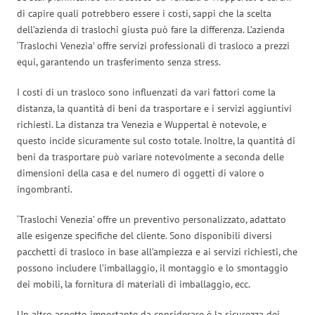
di capire quali potrebbero essere i costi, sappi che la scelta
dell’azienda di traslochi giusta può fare la differenza. L’azienda
‘Traslochi Venezia’ offre servizi professionali di trasloco a prezzi
equi, garantendo un trasferimento senza stress.
I costi di un trasloco sono influenzati da vari fattori come la
distanza, la quantità di beni da trasportare e i servizi aggiuntivi
richiesti. La distanza tra Venezia e Wuppertal è notevole, e
questo incide sicuramente sul costo totale. Inoltre, la quantità di
beni da trasportare può variare notevolmente a seconda delle
dimensioni della casa e del numero di oggetti di valore o
ingombranti.
‘Traslochi Venezia’ offre un preventivo personalizzato, adattato
alle esigenze specifiche del cliente. Sono disponibili diversi
pacchetti di trasloco in base all’ampiezza e ai servizi richiesti, che
possono includere l’imballaggio, il montaggio e lo smontaggio
dei mobili, la fornitura di materiali di imballaggio, ecc.
Un altro aspetto importante da considerare è la sicurezza dei