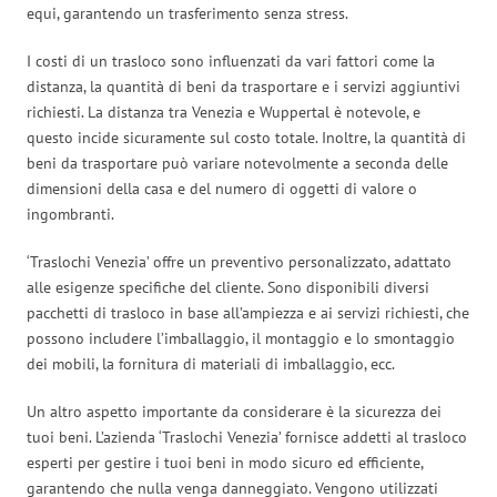
equi, garantendo un trasferimento senza stress.
I costi di un trasloco sono influenzati da vari fattori come la
distanza, la quantità di beni da trasportare e i servizi aggiuntivi
richiesti. La distanza tra Venezia e Wuppertal è notevole, e
questo incide sicuramente sul costo totale. Inoltre, la quantità di
beni da trasportare può variare notevolmente a seconda delle
dimensioni della casa e del numero di oggetti di valore o
ingombranti.
‘Traslochi Venezia’ offre un preventivo personalizzato, adattato
alle esigenze specifiche del cliente. Sono disponibili diversi
pacchetti di trasloco in base all’ampiezza e ai servizi richiesti, che
possono includere l’imballaggio, il montaggio e lo smontaggio
dei mobili, la fornitura di materiali di imballaggio, ecc.
Un altro aspetto importante da considerare è la sicurezza dei
tuoi beni. L’azienda ‘Traslochi Venezia’ fornisce addetti al trasloco
esperti per gestire i tuoi beni in modo sicuro ed efficiente,
garantendo che nulla venga danneggiato. Vengono utilizzati