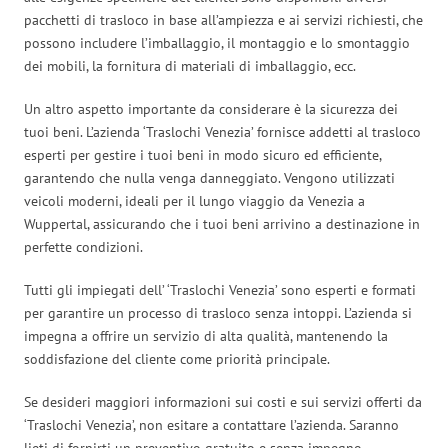
pacchetti di trasloco in base all’ampiezza e ai servizi richiesti, che
possono includere l’imballaggio, il montaggio e lo smontaggio
dei mobili, la fornitura di materiali di imballaggio, ecc.
Un altro aspetto importante da considerare è la sicurezza dei
tuoi beni. L’azienda ‘Traslochi Venezia’ fornisce addetti al trasloco
esperti per gestire i tuoi beni in modo sicuro ed efficiente,
garantendo che nulla venga danneggiato. Vengono utilizzati
veicoli moderni, ideali per il lungo viaggio da Venezia a
Wuppertal, assicurando che i tuoi beni arrivino a destinazione in
perfette condizioni.
Tutti gli impiegati dell’ ‘Traslochi Venezia’ sono esperti e formati
per garantire un processo di trasloco senza intoppi. L’azienda si
impegna a offrire un servizio di alta qualità, mantenendo la
soddisfazione del cliente come priorità principale.
Se desideri maggiori informazioni sui costi e sui servizi offerti da
‘Traslochi Venezia’, non esitare a contattare l’azienda. Saranno
lieti di fornirti un preventivo gratuito e senza impegno,