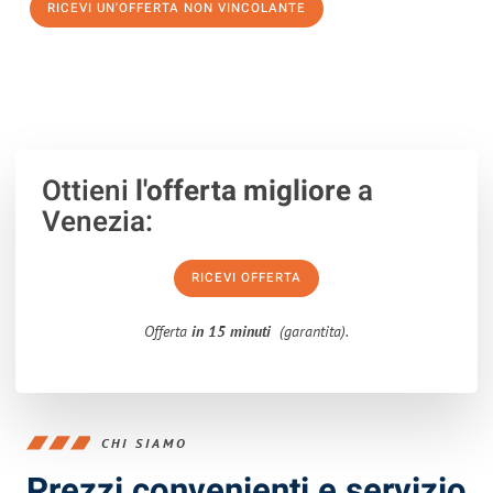
RICEVI UN'OFFERTA NON VINCOLANTE
100% non vincolante – Risposta garantita entro 15 minuti.
Ottieni
l'offerta migliore
a
Venezia:
RICEVI OFFERTA
Offerta
in 15 minuti
(garantita).
CHI SIAMO
Prezzi convenienti e servizio