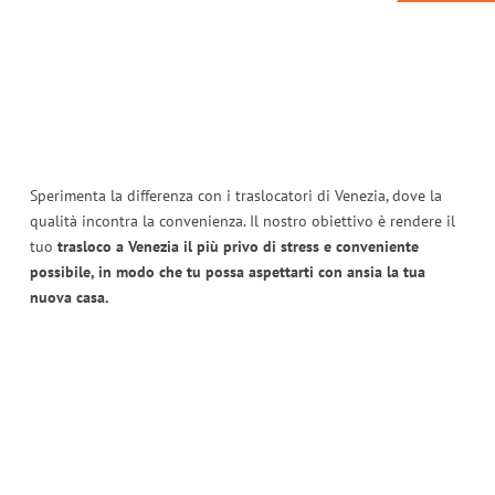
Sperimenta la differenza con i traslocatori di Venezia, dove la
qualità incontra la convenienza. Il nostro obiettivo è rendere il
tuo
trasloco a Venezia il più privo di stress e conveniente
possibile, in modo che tu possa aspettarti con ansia la tua
nuova casa.