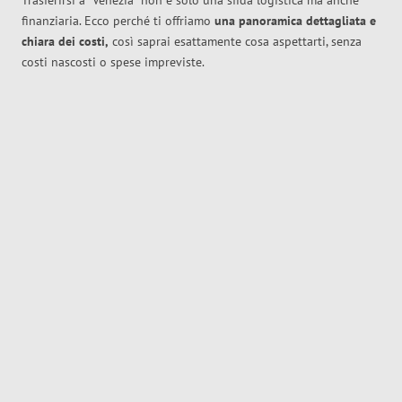
Trasferirsi a
Venezia
non è solo una sfida logistica ma anche
finanziaria. Ecco perché ti offriamo
una panoramica dettagliata e
chiara dei costi,
così saprai esattamente cosa aspettarti, senza
costi nascosti o spese impreviste.