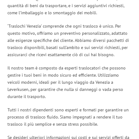
quantità di beni da trasportare, e i servizi aggiuntivi richiesti,
come l’imballaggio e lo smontaggio dei mobili.
‘Traslochi Venezia’ comprende che ogni trasloco è unico. Per
questo motivo, offriamo un preventivo personalizzato, adattato
alle esigenze specifiche del cliente. Abbiamo diversi pacchetti di
trasloco disponibili, basati sull’ambito e sui servizi richiesti, per
assicurarci che ricevi esattamente ciò di cui hai bisogno.
Il nostro team è composto da esperti traslocatori che possono
gestire i tuoi beni in modo sicuro ed efficiente. Utilizziamo
veicoli moderni, ideali per il lungo viaggio da Venezia a
Leverkusen, per garantire che nulla si danneggi o vada perso
durante il trasporto.
Tutti i nostri dipendenti sono esperti e formati per garantire un
processo di trasloco fluido. Siamo impegnati a rendere il tuo
trasloco il più semplice e senza stress possibile.
Se desideri ulteriori informazioni sui costi e sui servizi offerti da