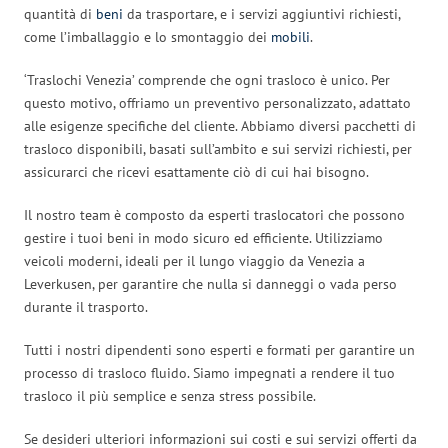
quantità di
beni
da trasportare, e i servizi aggiuntivi richiesti,
come l’imballaggio e lo smontaggio dei
mobili
.
‘Traslochi Venezia’ comprende che ogni trasloco è unico. Per
questo motivo, offriamo un preventivo personalizzato, adattato
alle esigenze specifiche del cliente. Abbiamo diversi pacchetti di
trasloco disponibili, basati sull’ambito e sui servizi richiesti, per
assicurarci che ricevi esattamente ciò di cui hai bisogno.
Il nostro team è composto da esperti traslocatori che possono
gestire i tuoi beni in modo sicuro ed efficiente. Utilizziamo
veicoli moderni, ideali per il lungo viaggio da Venezia a
Leverkusen, per garantire che nulla si danneggi o vada perso
durante il trasporto.
Tutti i nostri dipendenti sono esperti e formati per garantire un
processo di trasloco fluido. Siamo impegnati a rendere il tuo
trasloco il più semplice e senza stress possibile.
Se desideri ulteriori informazioni sui costi e sui servizi offerti da