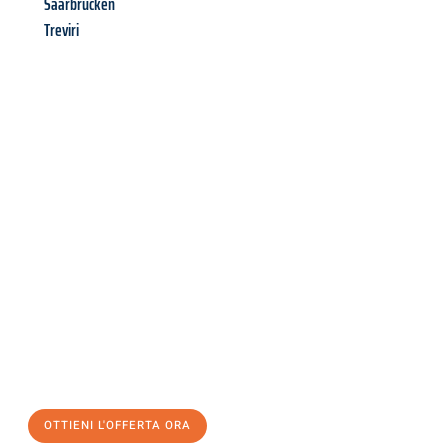
Saarbrücken
Treviri
Richiedi ora la tua
offerta
al
miglior
prezzo !
Inviateci adesso la vostra richiesta non vincolante e
assicuratevi la vostra
offerta di trasloco per le vostre esigenze
a Venezia
al miglior prezzo! Approfitta dell’occasione per
un
trasloco senza stress
e con il massimo comfort:
OTTIENI L'OFFERTA ORA