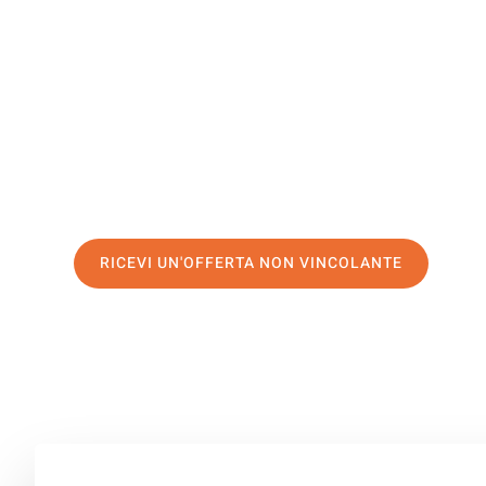
Coblenza
Il tuo trasloco Venezia Coblenza può essere così facile!
servizio di prima classe
e assicurati i
migliori prezzi in 
Richiedo ora la tua offerta personalizzata e fai il prim
trasloco senza stress a Coblenza
RICEVI UN'OFFERTA NON VINCOLANTE
100% non vincolante – Risposta garantita entro 15 minuti.