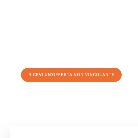
Oberhaus
Il tuo trasloco Venezia Oberhausen può essere così faci
servizio di prima classe
e assicurati i
migliori prezzi in 
Richiedo ora la tua offerta personalizzata e fai il prim
trasloco senza stress a Oberhausen
RICEVI UN'OFFERTA NON VINCOLANTE
100% non vincolante – Risposta garantita entro 15 minuti.