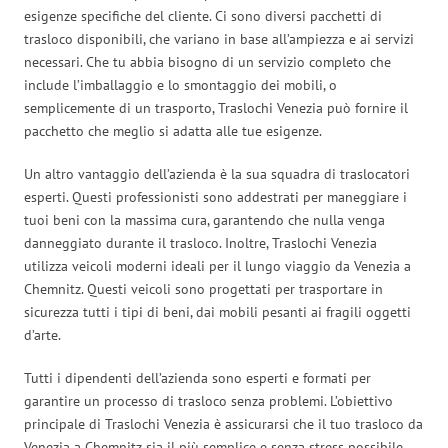
esigenze specifiche del cliente. Ci sono diversi pacchetti di
trasloco disponibili, che variano in base all’ampiezza e ai servizi
necessari. Che tu abbia bisogno di un servizio completo che
include l’imballaggio e lo smontaggio dei mobili, o
semplicemente di un trasporto, Traslochi Venezia può fornire il
pacchetto che meglio si adatta alle tue esigenze.
Un altro vantaggio dell’azienda è la sua squadra di traslocatori
esperti. Questi professionisti sono addestrati per maneggiare i
tuoi beni con la massima cura, garantendo che nulla venga
danneggiato durante il trasloco. Inoltre, Traslochi Venezia
utilizza veicoli moderni ideali per il lungo viaggio da Venezia a
Chemnitz. Questi veicoli sono progettati per trasportare in
sicurezza tutti i tipi di beni, dai mobili pesanti ai fragili oggetti
d’arte.
Tutti i dipendenti dell’azienda sono esperti e formati per
garantire un processo di trasloco senza problemi. L’obiettivo
principale di Traslochi Venezia è assicurarsi che il tuo trasloco da
Venezia a Chemnitz sia il più semplice e senza stress possibile.