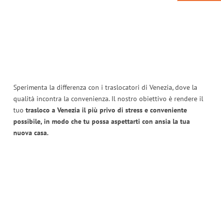
Sperimenta la differenza con i traslocatori di Venezia, dove la
qualità incontra la convenienza. Il nostro obiettivo è rendere il
tuo
trasloco a Venezia il più privo di stress e conveniente
possibile, in modo che tu possa aspettarti con ansia la tua
nuova casa.