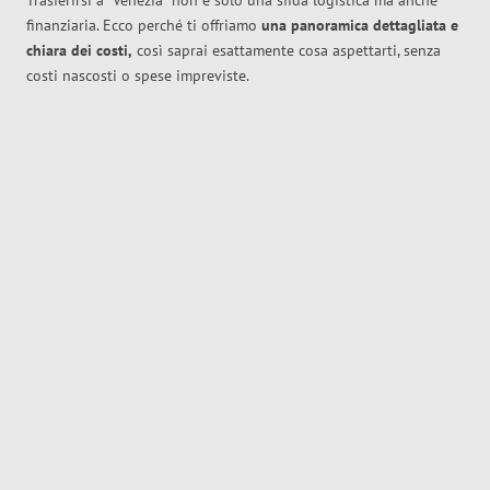
Trasferirsi a
Venezia
non è solo una sfida logistica ma anche
finanziaria. Ecco perché ti offriamo
una panoramica dettagliata e
chiara dei costi,
così saprai esattamente cosa aspettarti, senza
costi nascosti o spese impreviste.