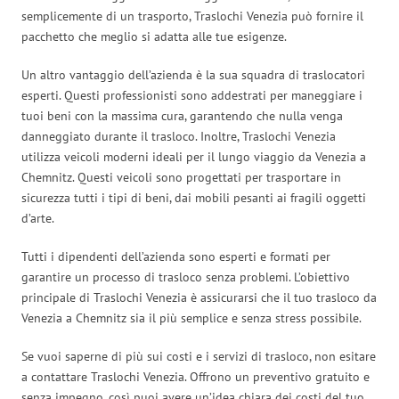
semplicemente di un trasporto, Traslochi Venezia può fornire il
pacchetto che meglio si adatta alle tue esigenze.
Un altro vantaggio dell’azienda è la sua squadra di traslocatori
esperti. Questi professionisti sono addestrati per maneggiare i
tuoi beni con la massima cura, garantendo che nulla venga
danneggiato durante il trasloco. Inoltre, Traslochi Venezia
utilizza veicoli moderni ideali per il lungo viaggio da Venezia a
Chemnitz. Questi veicoli sono progettati per trasportare in
sicurezza tutti i tipi di beni, dai mobili pesanti ai fragili oggetti
d’arte.
Tutti i dipendenti dell’azienda sono esperti e formati per
garantire un processo di trasloco senza problemi. L’obiettivo
principale di Traslochi Venezia è assicurarsi che il tuo trasloco da
Venezia a Chemnitz sia il più semplice e senza stress possibile.
Se vuoi saperne di più sui costi e i servizi di trasloco, non esitare
a contattare Traslochi Venezia. Offrono un preventivo gratuito e
senza impegno, così puoi avere un’idea chiara dei costi del tuo