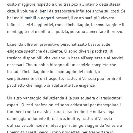
costo maggiore rispetto a uno trasloco all’interno della stessa
città. Il volume di
beni
da trasportare influisce anche sui costi. Se
hai molti
mobili
o
oggetti
pesanti, il costo sarà più elevato.
Infine, i servizi aggiuntivi, come l’imballaggio, lo smontaggio e il
montaggio dei mobili o la pulizia, possono aumentare il prezzo.
L’azienda offre un preventivo personalizzato basato sulle
esigenze specifiche del cliente. Ci sono diversi pacchetti di
trasloco disponibili, che variano in base all’ampiezza e ai servizi
necessari. Che tu abbia bisogno di un servizio completo che
include l’imballaggio e lo smontaggio dei mobili, o
semplicemente di un trasporto, Traslochi Venezia può fornire il
pacchetto che meglio si adatta alle tue esigenze.
Un altro vantaggio dell’azienda è la sua squadra di traslocatori
esperti. Questi professionisti sono addestrati per maneggiare i
tuoi beni con la massima cura, garantendo che nulla venga
danneggiato durante il trasloco. Inoltre, Traslochi Venezia
utilizza veicoli moderni ideali per il lungo viaggio da Venezia a
Chemnitz. Questi veicoli sono progettati per trasportare in