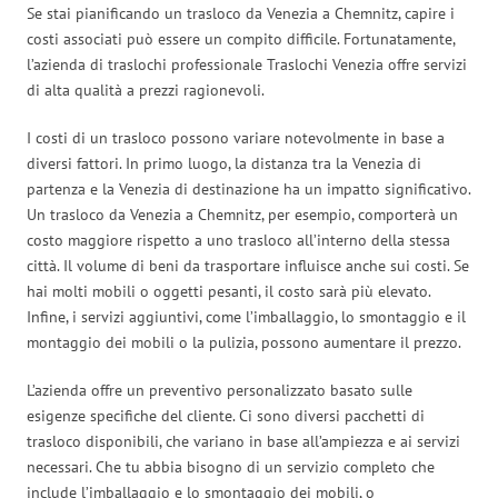
Se stai pianificando un trasloco da Venezia a Chemnitz, capire i
costi associati può essere un compito difficile. Fortunatamente,
l’azienda di traslochi professionale Traslochi Venezia offre servizi
di alta qualità a prezzi ragionevoli.
I costi di un trasloco possono variare notevolmente in base a
diversi fattori. In primo luogo, la distanza tra la Venezia di
partenza e la Venezia di destinazione ha un impatto significativo.
Un trasloco da Venezia a Chemnitz, per esempio, comporterà un
costo maggiore rispetto a uno trasloco all’interno della stessa
città. Il volume di beni da trasportare influisce anche sui costi. Se
hai molti mobili o oggetti pesanti, il costo sarà più elevato.
Infine, i servizi aggiuntivi, come l’imballaggio, lo smontaggio e il
montaggio dei mobili o la pulizia, possono aumentare il prezzo.
L’azienda offre un preventivo personalizzato basato sulle
esigenze specifiche del cliente. Ci sono diversi pacchetti di
trasloco disponibili, che variano in base all’ampiezza e ai servizi
necessari. Che tu abbia bisogno di un servizio completo che
include l’imballaggio e lo smontaggio dei mobili, o