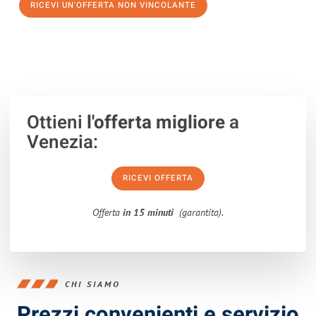
RICEVI UN'OFFERTA NON VINCOLANTE
100% non vincolante – Risposta garantita entro 15 minuti.
Ottieni
l'offerta migliore
a
Venezia:
RICEVI OFFERTA
Offerta
in 15 minuti
(garantita).
CHI SIAMO
Prezzi convenienti e servizio