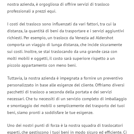
nostra azienda, è orgogliosa di offrire servizi di trasloco
professionali a prezzi equi.
I costi del trasloco sono influenzati da vari fattori, tra cui la
distanza, la quantità di beni da trasportare e i servizi aggiuntivi
richiesti. Per esempio, un trasloco da Venezia ad Aldershot
comporta un viaggio di lunga distanza, che incide sicuramente
sui costi. Inoltre, se stai traslocando da una grande casa con
molti mobili e oggetti, il costo sarà superiore rispetto a un
piccolo appartamento con meno beni.
Tuttavia, la nostra azienda è impegnata a fornire un preventivo
personalizzato in base alle esigenze del cliente. Offriamo diversi
pacchetti di trasloco a seconda della portata e dei servizi
necessari. Che tu necessiti di un servizio completo di imballaggio
e smontaggio dei mobili o semplicemente del trasporto dei tuoi
beni, siamo pronti a soddisfare le tue esigenze.
Uno dei nostri punti di forza è la nostra squadra di traslocatori
esperti, che gestiscono i tuoi beni in modo sicuro ed efficiente. Ci