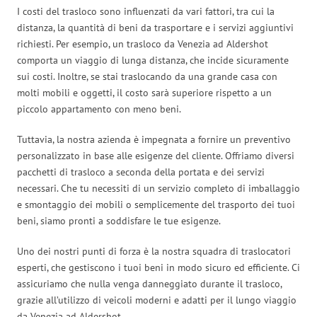
I costi del trasloco sono influenzati da vari fattori, tra cui la
distanza, la quantità di beni da trasportare e i servizi aggiuntivi
richiesti. Per esempio, un trasloco da Venezia ad Aldershot
comporta un viaggio di lunga distanza, che incide sicuramente
sui costi. Inoltre, se stai traslocando da una grande casa con
molti mobili e oggetti, il costo sarà superiore rispetto a un
piccolo appartamento con meno beni.
Tuttavia, la nostra azienda è impegnata a fornire un preventivo
personalizzato in base alle esigenze del cliente. Offriamo diversi
pacchetti di trasloco a seconda della portata e dei servizi
necessari. Che tu necessiti di un servizio completo di imballaggio
e smontaggio dei mobili o semplicemente del trasporto dei tuoi
beni, siamo pronti a soddisfare le tue esigenze.
Uno dei nostri punti di forza è la nostra squadra di traslocatori
esperti, che gestiscono i tuoi beni in modo sicuro ed efficiente. Ci
assicuriamo che nulla venga danneggiato durante il trasloco,
grazie all’utilizzo di veicoli moderni e adatti per il lungo viaggio
da Venezia ad Aldershot.