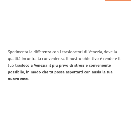
Sperimenta la differenza con i traslocatori di Venezia, dove la
qualità incontra la convenienza. Il nostro obiettivo è rendere il
tuo
trasloco a Venezia il più privo di stress e conveniente
possibile, in modo che tu possa aspettarti con ansia la tua
nuova casa.