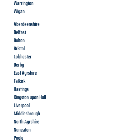
Warrington
Wigan
Aberdeenshire
Belfast
Bolton
Bristol
Colchester
Derby
East Ayrshire
Falkirk
Hastings
Kingston upon Hull
Liverpool
Middlesbrough
North Ayrshire
Nuneaton
Poole