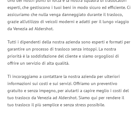
Uno dei nostri punti di forza è la nostra squadra di traslocatori
esperti, che gestiscono i tuoi beni in modo sicuro ed efficiente. Ci
assicuriamo che nulla venga danneggiato durante il trasloco,
grazie all’utilizzo di veicoli moderni e adatti per il lungo viaggio
da Venezia ad Aldershot.
Tutti i dipendenti della nostra azienda sono esperti e formati per
garantire un processo di trasloco senza intoppi. La nostra
priorità è la soddisfazione del cliente e siamo orgogliosi di
offrire un servizio di alta qualità.
Ti incoraggiamo a contattare la nostra azienda per ulteriori
informazioni sui costi e sui servizi. Offriamo un preventivo
gratuito e senza impegno, per aiutarti a capire meglio i costi del
tuo trasloco da Venezia ad Aldershot. Siamo qui per rendere il
tuo trasloco il più semplice e senza stress possibile.
Traslochi Venezia in numeri: