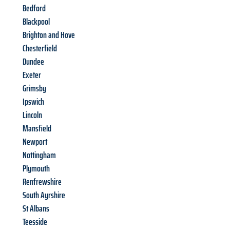
Bedford
Blackpool
Brighton and Hove
Chesterfield
Dundee
Exeter
Grimsby
Ipswich
Lincoln
Mansfield
Newport
Nottingham
Plymouth
Renfrewshire
South Ayrshire
St Albans
Teesside