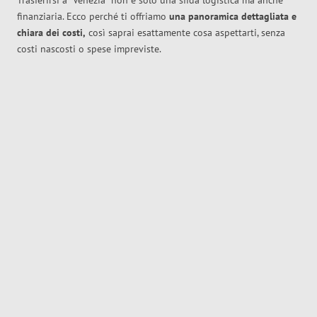
Trasferirsi a
Venezia
non è solo una sfida logistica ma anche
finanziaria. Ecco perché ti offriamo
una panoramica dettagliata e
chiara dei costi,
così saprai esattamente cosa aspettarti, senza
costi nascosti o spese impreviste.