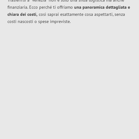
Trasferirsi a
Venezia
non è solo una sfida logistica ma anche
finanziaria. Ecco perché ti offriamo
una panoramica dettagliata e
chiara dei costi,
così saprai esattamente cosa aspettarti, senza
costi nascosti o spese impreviste.