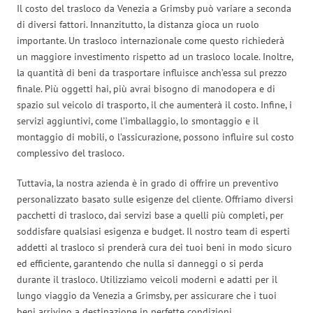
Il costo del trasloco da Venezia a Grimsby può variare a seconda
di diversi fattori. Innanzitutto, la distanza gioca un ruolo
importante. Un trasloco internazionale come questo richiederà
un maggiore investimento rispetto ad un trasloco locale. Inoltre,
la quantità di beni da trasportare influisce anch’essa sul prezzo
finale. Più oggetti hai, più avrai bisogno di manodopera e di
spazio sul veicolo di trasporto, il che aumenterà il costo. Infine, i
servizi aggiuntivi, come l’imballaggio, lo smontaggio e il
montaggio di mobili, o l’assicurazione, possono influire sul costo
complessivo del trasloco.
Tuttavia, la nostra azienda è in grado di offrire un preventivo
personalizzato basato sulle esigenze del cliente. Offriamo diversi
pacchetti di trasloco, dai servizi base a quelli più completi, per
soddisfare qualsiasi esigenza e budget. Il nostro team di esperti
addetti al trasloco si prenderà cura dei tuoi beni in modo sicuro
ed efficiente, garantendo che nulla si danneggi o si perda
durante il trasloco. Utilizziamo veicoli moderni e adatti per il
lungo viaggio da Venezia a Grimsby, per assicurare che i tuoi
beni arrivino a destinazione in perfette condizioni.