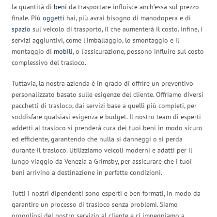
la quantità di
beni
da trasportare influisce anch’essa sul prezzo
finale. Più
oggetti
hai, più avrai bisogno di manodopera e di
spazio
sul veicolo di trasporto, il che aumenterà il costo. Infine, i
servizi aggiuntivi, come l’imballaggio, lo smontaggio e il
montaggio di
mobili
, o l’assicurazione, possono influire sul costo
complessivo del trasloco.
Tuttavia, la nostra azienda è in grado di offrire un preventivo
personalizzato basato sulle esigenze del cliente. Offriamo diversi
pacchetti di trasloco, dai servizi base a quelli più completi, per
soddisfare qualsiasi esigenza e budget. Il nostro team di esperti
addetti al trasloco si prenderà cura dei tuoi beni in modo sicuro
ed efficiente, garantendo che nulla si danneggi o si perda
durante il trasloco. Utilizziamo veicoli moderni e adatti per il
lungo viaggio da Venezia a Grimsby, per assicurare che i tuoi
beni arrivino a destinazione in perfette condizioni.
Tutti i nostri dipendenti sono esperti e ben formati, in modo da
garantire un processo di trasloco senza problemi. Siamo
orgogliosi del nostro servizio al cliente e ci impegniamo a