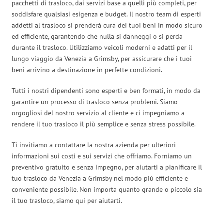
pacchetti di trasloco, dai servizi base a quelli più completi, per
soddisfare qualsiasi esigenza e budget. Il nostro team di esperti
addetti al trasloco si prenderà cura dei tuoi beni in modo sicuro
ed efficiente, garantendo che nulla si danneggi o si perda
durante il trasloco. Utilizziamo veicoli moderni e adatti per il
lungo viaggio da Venezia a Grimsby, per assicurare che i tuoi
beni arrivino a destinazione in perfette condizioni.
Tutti i nostri dipendenti sono esperti e ben formati, in modo da
garantire un processo di trasloco senza problemi. Siamo
orgogliosi del nostro servizio al cliente e ci impegniamo a
rendere il tuo trasloco il più semplice e senza stress possibile.
Ti invitiamo a contattare la nostra azienda per ulteriori
informazioni sui costi e sui servizi che offriamo. Forniamo un
preventivo gratuito e senza impegno, per aiutarti a pianificare il
tuo trasloco da Venezia a Grimsby nel modo più efficiente e
conveniente possibile. Non importa quanto grande o piccolo sia
il tuo trasloco, siamo qui per aiutarti.