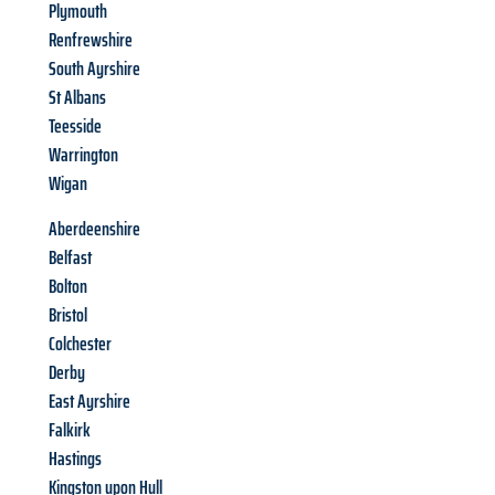
Plymouth
Renfrewshire
South Ayrshire
St Albans
Teesside
Warrington
Wigan
Aberdeenshire
Belfast
Bolton
Bristol
Colchester
Derby
East Ayrshire
Falkirk
Hastings
Kingston upon Hull