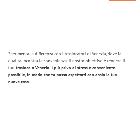
Sperimenta la differenza con i traslocatori di Venezia, dove la
qualità incontra la convenienza. Il nostro obiettivo è rendere il
tuo
trasloco a Venezia il più privo di stress e conveniente
possibile, in modo che tu possa aspettarti con ansia la tua
nuova casa.