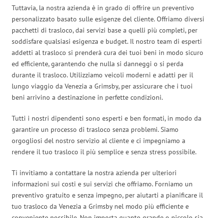
Tuttavia, la nostra azienda è in grado di offrire un preventivo
personalizzato basato sulle esigenze del cliente. Offriamo diversi
pacchetti di trasloco, dai servizi base a quelli più completi, per
soddisfare qualsiasi esigenza e budget. Il nostro team di esperti
addetti al trasloco si prenderà cura dei tuoi beni in modo sicuro
ed efficiente, garantendo che nulla si danneggi o si perda
durante il trasloco. Utilizziamo veicoli moderni e adatti per il
lungo viaggio da Venezia a Grimsby, per assicurare che i tuoi
beni arrivino a destinazione in perfette condizioni.
Tutti i nostri dipendenti sono esperti e ben formati, in modo da
garantire un processo di trasloco senza problemi. Siamo
orgogliosi del nostro servizio al cliente e ci impegniamo a
rendere il tuo trasloco il più semplice e senza stress possibile.
Ti invitiamo a contattare la nostra azienda per ulteriori
informazioni sui costi e sui servizi che offriamo. Forniamo un
preventivo gratuito e senza impegno, per aiutarti a pianificare il
tuo trasloco da Venezia a Grimsby nel modo più efficiente e
conveniente possibile. Non importa quanto grande o piccolo sia