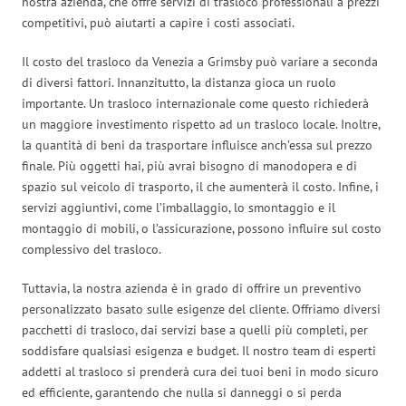
nostra azienda, che offre servizi di trasloco professionali a prezzi
competitivi, può aiutarti a capire i costi associati.
Il costo del trasloco da Venezia a Grimsby può variare a seconda
di diversi fattori. Innanzitutto, la distanza gioca un ruolo
importante. Un trasloco internazionale come questo richiederà
un maggiore investimento rispetto ad un trasloco locale. Inoltre,
la quantità di beni da trasportare influisce anch’essa sul prezzo
finale. Più oggetti hai, più avrai bisogno di manodopera e di
spazio sul veicolo di trasporto, il che aumenterà il costo. Infine, i
servizi aggiuntivi, come l’imballaggio, lo smontaggio e il
montaggio di mobili, o l’assicurazione, possono influire sul costo
complessivo del trasloco.
Tuttavia, la nostra azienda è in grado di offrire un preventivo
personalizzato basato sulle esigenze del cliente. Offriamo diversi
pacchetti di trasloco, dai servizi base a quelli più completi, per
soddisfare qualsiasi esigenza e budget. Il nostro team di esperti
addetti al trasloco si prenderà cura dei tuoi beni in modo sicuro
ed efficiente, garantendo che nulla si danneggi o si perda