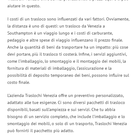
aiutare in questo.
I costi di un trasloco sono influenzati da vari fattori. Ovviamente,
la distanza è uno di questi: un trasloco da Venezia a
Southampton è un viaggio lungo e i costi di carburante,
pedaggio e altre spese di viaggio influenzano il prezzo finale.
Anche la quantità di beni da trasportare ha un impatto: più cose
devi portare, più il trasloco ti costerà. Infine, i servizi aggiuntivi,
come l’imballaggio, lo smontaggio e il montaggio dei mobili, la
fornitura di materiali di imballaggio, l’assicurazione e la
possibilità di deposito temporaneo dei beni, possono influire sul
costo finale.
L’azienda Traslochi Venezia offre un preventivo personalizzato,
adattato alle tue esigenze. Ci sono diversi pacchetti di trasloco
disponibili, basati sull’ampiezza e sui servizi. Che tu abbia
bisogno di un servizio completo, che include l’imballaggio e lo
smontaggio dei mobili, o solo di un trasporto, Traslochi Venezia
può fornirti il pacchetto più adatto.