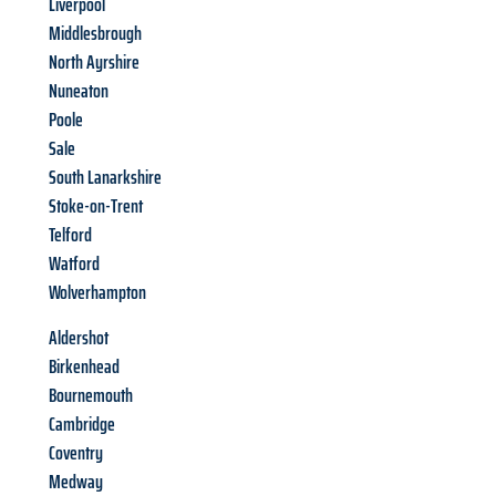
Liverpool
Middlesbrough
North Ayrshire
Nuneaton
Poole
Sale
South Lanarkshire
Stoke-on-Trent
Telford
Watford
Wolverhampton
Aldershot
Birkenhead
Bournemouth
Cambridge
Coventry
Medway