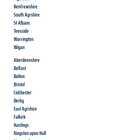
Renfrewshire
South Ayrshire
St Albans
Teesside
Warrington
Wigan
Aberdeenshire
Belfast
Bolton
Bristol
Colchester
Derby
East Ayrshire
Falkirk
Hastings
Kingston upon Hull