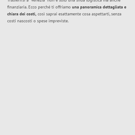
Trasferirsi a
Venezia
non è solo una sfida logistica ma anche
finanziaria. Ecco perché ti offriamo
una panoramica dettagliata e
chiara dei costi,
così saprai esattamente cosa aspettarti, senza
costi nascosti o spese impreviste.