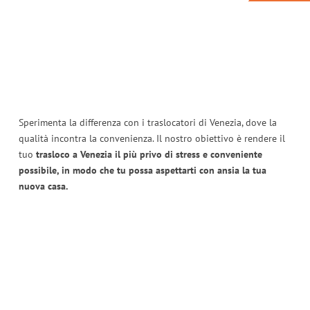
Sperimenta la differenza con i traslocatori di Venezia, dove la
qualità incontra la convenienza. Il nostro obiettivo è rendere il
tuo
trasloco a Venezia il più privo di stress e conveniente
possibile, in modo che tu possa aspettarti con ansia la tua
nuova casa.