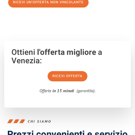
RICEVI UN'OFFERTA NON VINCOLANTE
100% non vincolante – Risposta garantita entro 15 minuti.
Ottieni
l'offerta migliore
a
Venezia:
RICEVI OFFERTA
Offerta
in 15 minuti
(garantita).
CHI SIAMO
Prezzi convenienti e servizio