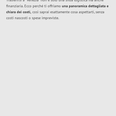
Trasferirsi a
Venezia
non è solo una sfida logistica ma anche
finanziaria. Ecco perché ti offriamo
una panoramica dettagliata e
chiara dei costi,
così saprai esattamente cosa aspettarti, senza
costi nascosti o spese impreviste.