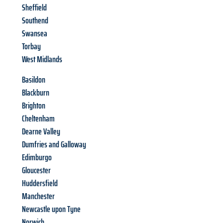
Sheffield
Southend
Swansea
Torbay
West Midlands
Basildon
Blackburn
Brighton
Cheltenham
Dearne Valley
Dumfries and Galloway
Edimburgo
Gloucester
Huddersfield
Manchester
Newcastle upon Tyne
Norwich