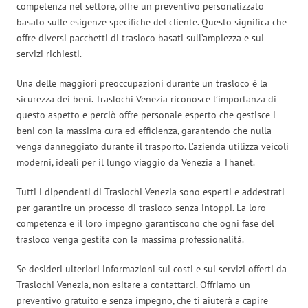
competenza nel settore, offre un preventivo personalizzato
basato sulle esigenze specifiche del cliente. Questo significa che
offre diversi pacchetti di trasloco basati sull’ampiezza e sui
servizi richiesti.
Una delle maggiori preoccupazioni durante un trasloco è la
sicurezza dei beni. Traslochi Venezia riconosce l’importanza di
questo aspetto e perciò offre personale esperto che gestisce i
beni con la massima cura ed efficienza, garantendo che nulla
venga danneggiato durante il trasporto. L’azienda utilizza veicoli
moderni, ideali per il lungo viaggio da Venezia a Thanet.
Tutti i dipendenti di Traslochi Venezia sono esperti e addestrati
per garantire un processo di trasloco senza intoppi. La loro
competenza e il loro impegno garantiscono che ogni fase del
trasloco venga gestita con la massima professionalità.
Se desideri ulteriori informazioni sui costi e sui servizi offerti da
Traslochi Venezia, non esitare a contattarci. Offriamo un
preventivo gratuito e senza impegno, che ti aiuterà a capire