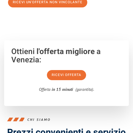
RICEVI UN'OFFERTA NON VINCOLANTE
100% non vincolante – Risposta garantita entro 15 minuti.
Ottieni
l'offerta migliore
a
Venezia:
RICEVI OFFERTA
Offerta
in 15 minuti
(garantita).
CHI SIAMO
Prezzi convenienti e servizio