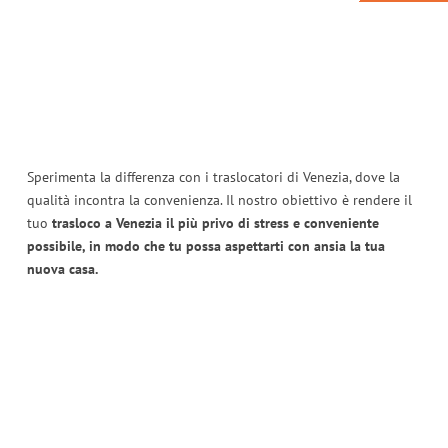
Sperimenta la differenza con i traslocatori di Venezia, dove la
qualità incontra la convenienza. Il nostro obiettivo è rendere il
tuo
trasloco a Venezia il più privo di stress e conveniente
possibile, in modo che tu possa aspettarti con ansia la tua
nuova casa.