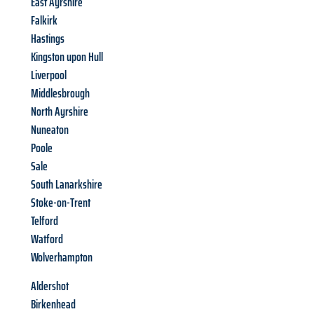
East Ayrshire
Falkirk
Hastings
Kingston upon Hull
Liverpool
Middlesbrough
North Ayrshire
Nuneaton
Poole
Sale
South Lanarkshire
Stoke-on-Trent
Telford
Watford
Wolverhampton
Aldershot
Birkenhead