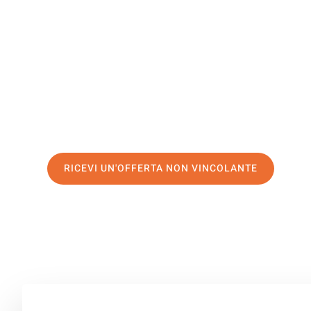
North Ayrs
Il tuo trasloco Venezia North Ayrshire può essere così fa
nostro
servizio di prima classe
e assicurati i
migliori pre
Richiedo ora la tua offerta personalizzata e fai il prim
trasloco senza stress a North Ayrshire
RICEVI UN'OFFERTA NON VINCOLANTE
100% non vincolante – Risposta garantita entro 15 minuti.