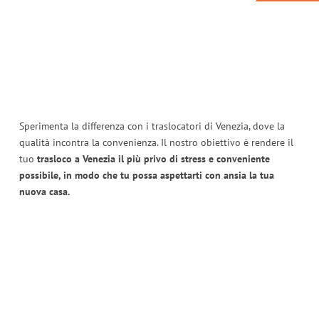
Sperimenta la differenza con i traslocatori di Venezia, dove la
qualità incontra la convenienza. Il nostro obiettivo è rendere il
tuo
trasloco a Venezia il più privo di stress e conveniente
possibile, in modo che tu possa aspettarti con ansia la tua
nuova casa.