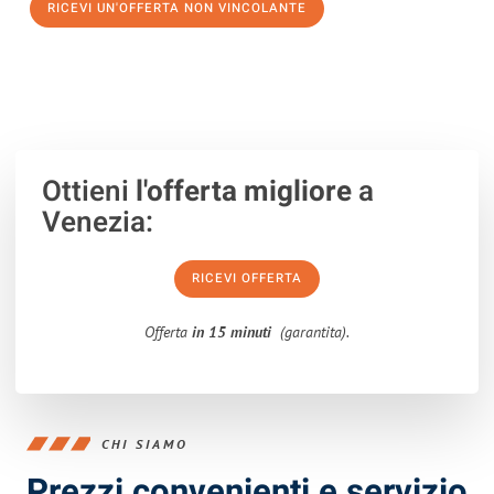
RICEVI UN'OFFERTA NON VINCOLANTE
100% non vincolante – Risposta garantita entro 15 minuti.
Ottieni
l'offerta migliore
a
Venezia:
RICEVI OFFERTA
Offerta
in 15 minuti
(garantita).
CHI SIAMO
Prezzi convenienti e servizio