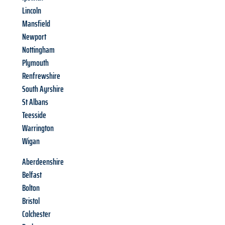
Lincoln
Mansfield
Newport
Nottingham
Plymouth
Renfrewshire
South Ayrshire
St Albans
Teesside
Warrington
Wigan
Aberdeenshire
Belfast
Bolton
Bristol
Colchester