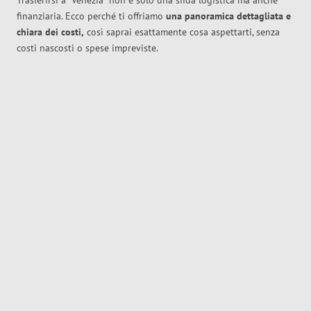
Trasferirsi a
Venezia
non è solo una sfida logistica ma anche
finanziaria. Ecco perché ti offriamo
una panoramica dettagliata e
chiara dei costi,
così saprai esattamente cosa aspettarti, senza
costi nascosti o spese impreviste.