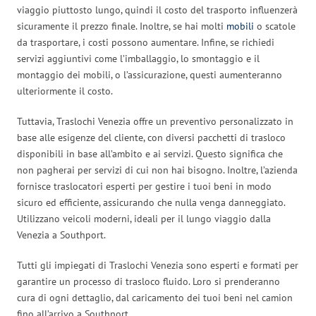
viaggio piuttosto lungo, quindi il costo del trasporto influenzerà
sicuramente il prezzo finale. Inoltre, se hai molti
mobili
o scatole
da trasportare, i costi possono aumentare. Infine, se richiedi
servizi aggiuntivi come l’imballaggio, lo smontaggio e il
montaggio dei mobili, o l’assicurazione, questi aumenteranno
ulteriormente il costo.
Tuttavia, Traslochi Venezia offre un preventivo personalizzato in
base alle esigenze del cliente, con diversi pacchetti di trasloco
disponibili in base all’ambito e ai servizi. Questo significa che
non pagherai per servizi di cui non hai bisogno. Inoltre, l’azienda
fornisce traslocatori esperti per gestire i tuoi beni in modo
sicuro ed efficiente, assicurando che nulla venga danneggiato.
Utilizzano veicoli moderni, ideali per il lungo viaggio dalla
Venezia a Southport.
Tutti gli impiegati di Traslochi Venezia sono esperti e formati per
garantire un processo di trasloco fluido. Loro si prenderanno
cura di ogni dettaglio, dal caricamento dei tuoi beni nel camion
fino all’arrivo a Southport.