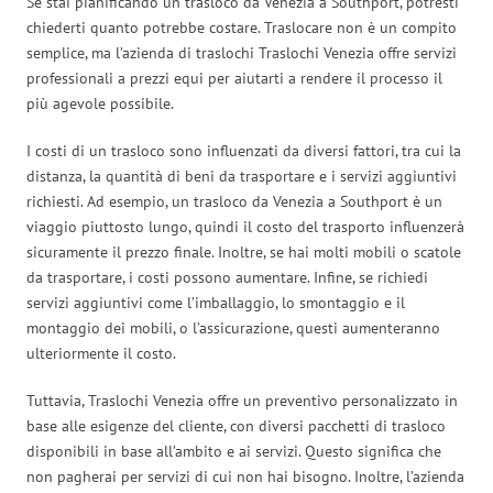
Se stai pianificando un trasloco da Venezia a Southport, potresti
chiederti quanto potrebbe costare. Traslocare non è un compito
semplice, ma l’azienda di traslochi Traslochi Venezia offre servizi
professionali a prezzi equi per aiutarti a rendere il processo il
più agevole possibile.
I costi di un trasloco sono influenzati da diversi fattori, tra cui la
distanza, la quantità di beni da trasportare e i servizi aggiuntivi
richiesti. Ad esempio, un trasloco da Venezia a Southport è un
viaggio piuttosto lungo, quindi il costo del trasporto influenzerà
sicuramente il prezzo finale. Inoltre, se hai molti mobili o scatole
da trasportare, i costi possono aumentare. Infine, se richiedi
servizi aggiuntivi come l’imballaggio, lo smontaggio e il
montaggio dei mobili, o l’assicurazione, questi aumenteranno
ulteriormente il costo.
Tuttavia, Traslochi Venezia offre un preventivo personalizzato in
base alle esigenze del cliente, con diversi pacchetti di trasloco
disponibili in base all’ambito e ai servizi. Questo significa che
non pagherai per servizi di cui non hai bisogno. Inoltre, l’azienda