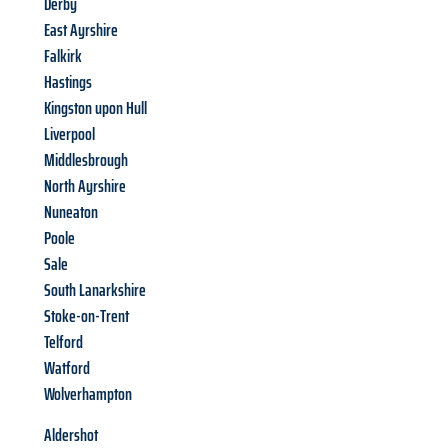
Derby
East Ayrshire
Falkirk
Hastings
Kingston upon Hull
Liverpool
Middlesbrough
North Ayrshire
Nuneaton
Poole
Sale
South Lanarkshire
Stoke-on-Trent
Telford
Watford
Wolverhampton
Aldershot