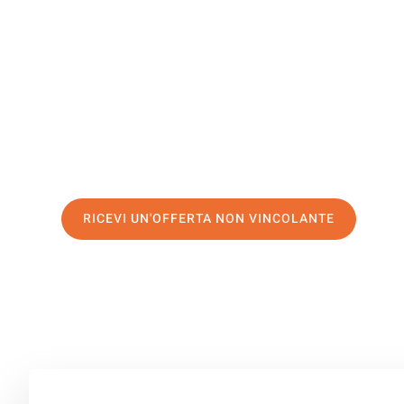
Birmingh
Il tuo trasloco Venezia Birmingham può essere così faci
servizio di prima classe
e assicurati i
migliori prezzi in 
Richiedo ora la tua offerta personalizzata e fai il prim
trasloco senza stress a Birmingham
RICEVI UN'OFFERTA NON VINCOLANTE
100% non vincolante – Risposta garantita entro 15 minuti.