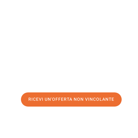
East
Dunbarton
Il tuo trasloco Venezia East Dunbartonshire può essere c
nostro
servizio di prima classe
e assicurati i
migliori pre
Richiedo ora la tua offerta personalizzata e fai il prim
senza stress a East Dunbartonshire
RICEVI UN'OFFERTA NON VINCOLANTE
100% non vincolante – Risposta garantita entro 15 minuti.