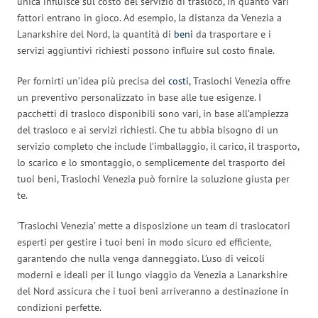
unica influisce sul costo del servizio di trasloco, in quanto vari
fattori entrano in gioco. Ad esempio, la distanza da Venezia a
Lanarkshire del Nord, la quantità di
beni
da trasportare e i
servizi aggiuntivi richiesti possono influire sul costo finale.
Per fornirti un’idea più precisa dei
costi
, Traslochi Venezia offre
un preventivo personalizzato in base alle tue esigenze. I
pacchetti di trasloco disponibili sono vari, in base all’ampiezza
del trasloco e ai servizi richiesti. Che tu abbia bisogno di un
servizio completo che include l’imballaggio, il carico, il trasporto,
lo scarico e lo smontaggio, o semplicemente del trasporto dei
tuoi beni, Traslochi Venezia può fornire la soluzione giusta per
te.
‘Traslochi Venezia’ mette a disposizione un team di traslocatori
esperti per gestire i tuoi beni in modo sicuro ed efficiente,
garantendo che nulla venga danneggiato. L’uso di veicoli
moderni e ideali per il lungo viaggio da Venezia a Lanarkshire
del Nord assicura che i tuoi beni arriveranno a destinazione in
condizioni perfette.