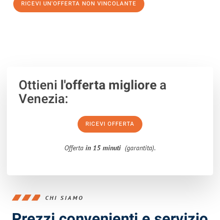
RICEVI UN'OFFERTA NON VINCOLANTE
100% non vincolante – Risposta garantita entro 15 minuti.
Ottieni
l'offerta migliore
a
Venezia:
RICEVI OFFERTA
Offerta
in 15 minuti
(garantita).
CHI SIAMO
Prezzi convenienti e servizio