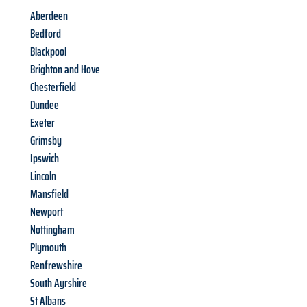
Aberdeen
Bedford
Blackpool
Brighton and Hove
Chesterfield
Dundee
Exeter
Grimsby
Ipswich
Lincoln
Mansfield
Newport
Nottingham
Plymouth
Renfrewshire
South Ayrshire
St Albans