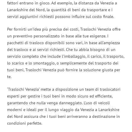
fattori entrano in gioco. Ad esempio, la distanza da Venezia a
Lanarkshire del Nord, la quantità di beni da trasportare e i
servizi aggiuntivi richiesti possono influire sul costo finale.
Per fornirti un’idea più precisa dei costi, Traslochi Venezia offre
un preventivo personalizzato in base alle tue esigenze. I
pacchetti di trasloco disponibili sono vari, in base all’ampiezza
del trasloco e ai servizi richiesti. Che tu abbia bisogno di un
servizio completo che include l’imballaggio, il carico, il trasporto,
lo scarico e lo smontaggio, o semplicemente del trasporto dei
tuoi beni, Traslochi Venezia può fornire la soluzione giusta per
te.
‘Traslochi Venezia’ mette a disposizione un team di traslocatori
esperti per gestire i tuoi beni in modo sicuro ed efficiente,
garantendo che nulla venga danneggiato. L’uso di veicoli
moderni e ideali per il lungo viaggio da Venezia a Lanarkshire
del Nord assicura che i tuoi beni arriveranno a destinazione in
condizioni perfette.