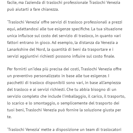
facile, ma l’azienda di traslochi professionale Traslochi Venezia
può aiutarti a fare chiarezza.
‘Traslochi Venezia’ offre servizi di trasloco professionali a prezzi
equi, adattandosi alle tue esigenze specifiche. La tua situazione
unica influisce sul costo del servizio di trasloco, in quanto vari
fattori entrano in gioco. Ad esempio, la distanza da Venezia a
Lanarkshire del Nord, la quantità di beni da trasportare e i
servizi aggiuntivi richiesti possono influire sul costo finale.
Per fornirti un’idea più precisa dei costi, Traslochi Venezia offre
un preventivo personalizzato in base alle tue esigenze. I
pacchetti di trasloco disponibili sono vari, in base all’ampiezza
del trasloco e ai servizi richiesti. Che tu abbia bisogno di un
servizio completo che include l’imballaggio, il carico, il trasporto,
lo scarico e lo smontaggio, o semplicemente del trasporto dei
tuoi beni, Traslochi Venezia può fornire la soluzione giusta per
te.
‘Traslochi Venezia’ mette a disposizione un team di traslocatori