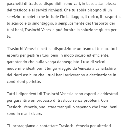
pacchetti di trasloco disponibili sono vari, in base all’ampiezza
del trasloco e ai servizi richiesti. Che tu abbia bisogno di un
servizio completo che include l’imballaggio, il carico, il trasporto,
lo scarico e lo smontaggio, o semplicemente del trasporto dei
tuoi beni, Traslochi Venezia può fornire la soluzione giusta per
te.
‘Traslochi Venezia’ mette a disposizione un team di traslocatori
esperti per gestire i tuoi beni in modo sicuro ed efficiente,
garantendo che nulla venga danneggiato. L’uso di veicoli
moderni e ideali per il lungo viaggio da Venezia a Lanarkshire
del Nord assicura che i tuoi beni arriveranno a destinazione in
condizioni perfette.
Tutti i dipendenti di Traslochi Venezia sono esperti e addestrati
per garantire un processo di trasloco senza problemi. Con
Traslochi Venezia, puoi stare tranquillo sapendo che i tuoi beni
sono in mani sicure.
Ti incoraggiamo a contattare Traslochi Venezia per ulteriori