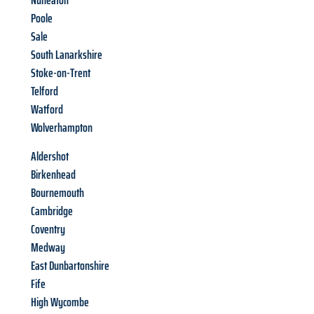
Nuneaton
Poole
Sale
South Lanarkshire
Stoke-on-Trent
Telford
Watford
Wolverhampton
Aldershot
Birkenhead
Bournemouth
Cambridge
Coventry
Medway
East Dunbartonshire
Fife
High Wycombe