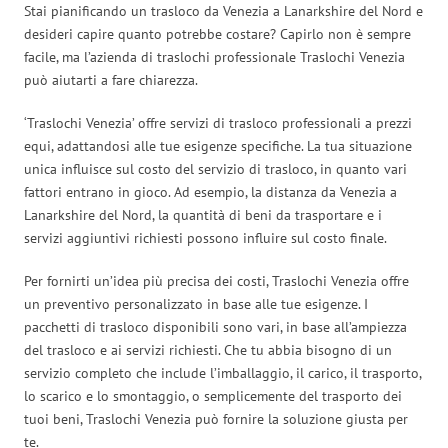
Stai pianificando un trasloco da Venezia a Lanarkshire del Nord e
desideri capire quanto potrebbe costare? Capirlo non è sempre
facile, ma l’azienda di traslochi professionale Traslochi Venezia
può aiutarti a fare chiarezza.
‘Traslochi Venezia’ offre servizi di trasloco professionali a prezzi
equi, adattandosi alle tue esigenze specifiche. La tua situazione
unica influisce sul costo del servizio di trasloco, in quanto vari
fattori entrano in gioco. Ad esempio, la distanza da Venezia a
Lanarkshire del Nord, la quantità di beni da trasportare e i
servizi aggiuntivi richiesti possono influire sul costo finale.
Per fornirti un’idea più precisa dei costi, Traslochi Venezia offre
un preventivo personalizzato in base alle tue esigenze. I
pacchetti di trasloco disponibili sono vari, in base all’ampiezza
del trasloco e ai servizi richiesti. Che tu abbia bisogno di un
servizio completo che include l’imballaggio, il carico, il trasporto,
lo scarico e lo smontaggio, o semplicemente del trasporto dei
tuoi beni, Traslochi Venezia può fornire la soluzione giusta per
te.