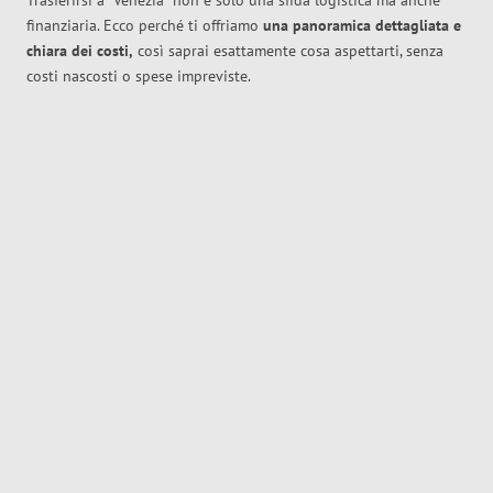
Trasferirsi a
Venezia
non è solo una sfida logistica ma anche
finanziaria. Ecco perché ti offriamo
una panoramica dettagliata e
chiara dei costi,
così saprai esattamente cosa aspettarti, senza
costi nascosti o spese impreviste.