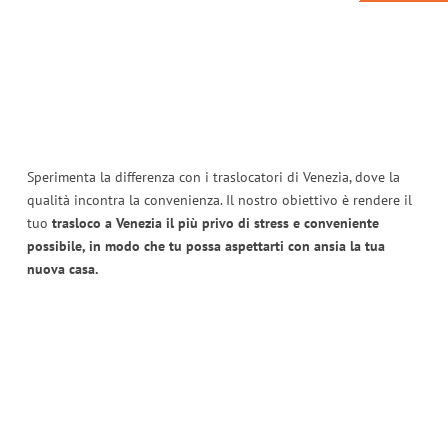
Sperimenta la differenza con i traslocatori di Venezia, dove la
qualità incontra la convenienza. Il nostro obiettivo è rendere il
tuo
trasloco a Venezia il più privo di stress e conveniente
possibile, in modo che tu possa aspettarti con ansia la tua
nuova casa.