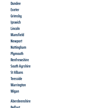
Dundee
Exeter
Grimsby
Ipswich
Lincoln
Mansfield
Newport
Nottingham
Plymouth
Renfrewshire
South Ayrshire
St Albans
Teesside
Warrington
Wigan
Aberdeenshire
Belfast