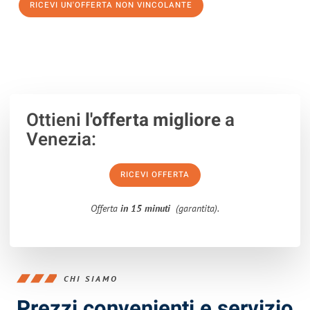
RICEVI UN'OFFERTA NON VINCOLANTE
100% non vincolante – Risposta garantita entro 15 minuti.
Ottieni
l'offerta migliore
a
Venezia:
RICEVI OFFERTA
Offerta
in 15 minuti
(garantita).
CHI SIAMO
Prezzi convenienti e servizio