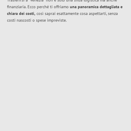
Trasferirsi a
Venezia
non è solo una sfida logistica ma anche
finanziaria. Ecco perché ti offriamo
una panoramica dettagliata e
chiara dei costi,
così saprai esattamente cosa aspettarti, senza
costi nascosti o spese impreviste.