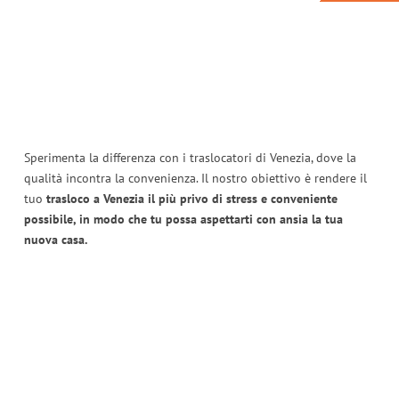
Sperimenta la differenza con i traslocatori di Venezia, dove la
qualità incontra la convenienza. Il nostro obiettivo è rendere il
tuo
trasloco a Venezia il più privo di stress e conveniente
possibile, in modo che tu possa aspettarti con ansia la tua
nuova casa.