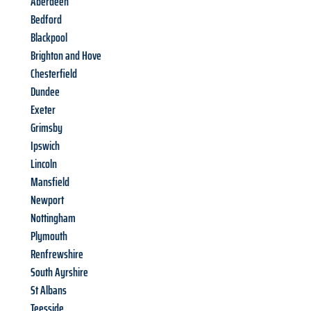
Aberdeen
Bedford
Blackpool
Brighton and Hove
Chesterfield
Dundee
Exeter
Grimsby
Ipswich
Lincoln
Mansfield
Newport
Nottingham
Plymouth
Renfrewshire
South Ayrshire
St Albans
Teesside