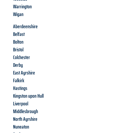
Warrington
Wigan
Aberdeenshire
Belfast
Bolton
Bristol
Colchester
Derby
East Ayrshire
Falkirk
Hastings
Kingston upon Hull
Liverpool
Middlesbrough
North Ayrshire
Nuneaton