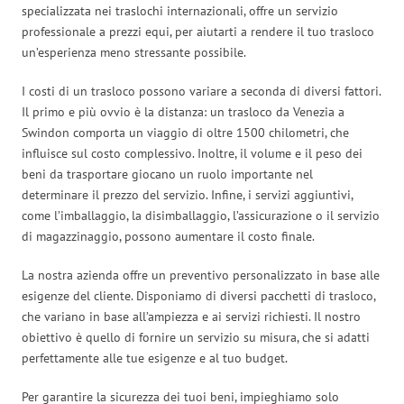
specializzata nei traslochi internazionali, offre un servizio
professionale a prezzi equi, per aiutarti a rendere il tuo trasloco
un’esperienza meno stressante possibile.
I costi di un trasloco possono variare a seconda di diversi fattori.
Il primo e più ovvio è la distanza: un trasloco da Venezia a
Swindon comporta un viaggio di oltre 1500 chilometri, che
influisce sul costo complessivo. Inoltre, il volume e il peso dei
beni da trasportare giocano un ruolo importante nel
determinare il prezzo del servizio. Infine, i servizi aggiuntivi,
come l’imballaggio, la disimballaggio, l’assicurazione o il servizio
di magazzinaggio, possono aumentare il costo finale.
La nostra azienda offre un preventivo personalizzato in base alle
esigenze del cliente. Disponiamo di diversi pacchetti di trasloco,
che variano in base all’ampiezza e ai servizi richiesti. Il nostro
obiettivo è quello di fornire un servizio su misura, che si adatti
perfettamente alle tue esigenze e al tuo budget.
Per garantire la sicurezza dei tuoi beni, impieghiamo solo