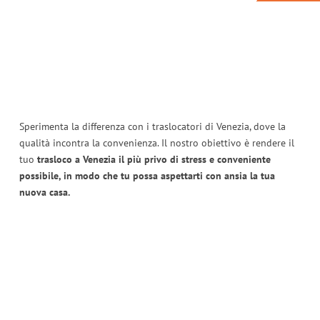
Sperimenta la differenza con i traslocatori di Venezia, dove la
qualità incontra la convenienza. Il nostro obiettivo è rendere il
tuo
trasloco a Venezia il più privo di stress e conveniente
possibile, in modo che tu possa aspettarti con ansia la tua
nuova casa.