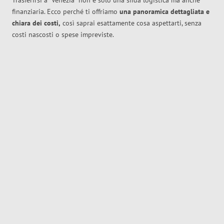
Trasferirsi a
Venezia
non è solo una sfida logistica ma anche
finanziaria. Ecco perché ti offriamo
una panoramica dettagliata e
chiara dei costi,
così saprai esattamente cosa aspettarti, senza
costi nascosti o spese impreviste.