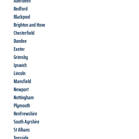
Aberdeen
Bedford
Blackpool
Brighton and Hove
Chesterfield
Dundee
Exeter
Grimsby
Ipswich
Lincoln
Mansfield
Newport
Nottingham
Plymouth
Renfrewshire
South Ayrshire
St Albans
Teesside