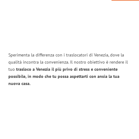
Sperimenta la differenza con i traslocatori di Venezia, dove la
qualità incontra la convenienza. Il nostro obiettivo è rendere il
tuo
trasloco a Venezia il più privo di stress e conveniente
possibile, in modo che tu possa aspettarti con ansia la tua
nuova casa.