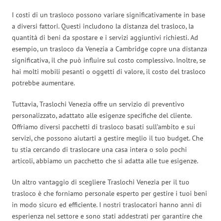
I costi di un trasloco possono variare significativamente in base
a diversi fattori. Questi includono la distanza del trasloco, la
quantità di beni da spostare e i servizi aggiuntivi richiesti. Ad
esempio, un trasloco da Venezia a Cambridge copre una distanza
significativa, il che può influire sul costo complessivo. Inoltre, se
hai molti mobili pesanti o oggetti di valore, il costo del trasloco
potrebbe aumentare.
Tuttavia, Traslochi Venezia offre un servizio di preventivo
personalizzato, adattato alle esigenze specifiche del cliente.
Offriamo diversi pacchetti di trasloco basati sull’ambito e sui
servizi, che possono aiutarti a gestire meglio il tuo budget. Che
tu stia cercando di traslocare una casa intera o solo pochi
articoli, abbiamo un pacchetto che si adatta alle tue esigenze.
Un altro vantaggio di scegliere Traslochi Venezia per il tuo
trasloco è che forniamo personale esperto per gestire i tuoi beni
in modo sicuro ed efficiente. I nostri traslocatori hanno anni di
esperienza nel settore e sono stati addestrati per garantire che