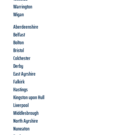
Warrington
Wigan
Aberdeenshire
Belfast
Bolton
Bristol
Colchester
Derby
East Ayrshire
Falkirk
Hastings
Kingston upon Hull
Liverpool
Middlesbrough
North Ayrshire
Nuneaton