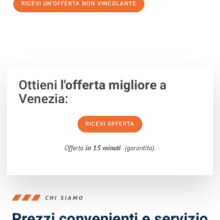
RICEVI UN'OFFERTA NON VINCOLANTE
100% non vincolante – Risposta garantita entro 15 minuti.
Ottieni
l'offerta migliore
a
Venezia:
RICEVI OFFERTA
Offerta
in 15 minuti
(garantita).
CHI SIAMO
Prezzi convenienti e servizio