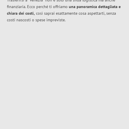
Trasferirsi a
Venezia
non è solo una sfida logistica ma anche
finanziaria. Ecco perché ti offriamo
una panoramica dettagliata e
chiara dei costi,
così saprai esattamente cosa aspettarti, senza
costi nascosti o spese impreviste.