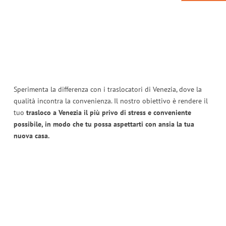
Sperimenta la differenza con i traslocatori di Venezia, dove la
qualità incontra la convenienza. Il nostro obiettivo è rendere il
tuo
trasloco a Venezia il più privo di stress e conveniente
possibile, in modo che tu possa aspettarti con ansia la tua
nuova casa.