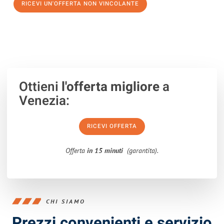
RICEVI UN'OFFERTA NON VINCOLANTE
100% non vincolante – Risposta garantita entro 15 minuti.
Ottieni
l'offerta migliore
a
Venezia:
RICEVI OFFERTA
Offerta
in 15 minuti
(garantita).
CHI SIAMO
Prezzi convenienti e servizio