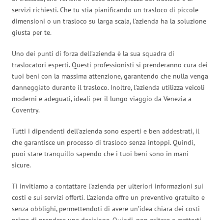
servizi richiesti. Che tu stia pianificando un trasloco di piccole
dimensioni o un trasloco su larga scala, l’azienda ha la soluzione
giusta per te.
Uno dei punti di forza dell’azienda è la sua squadra di
traslocatori esperti. Questi professionisti si prenderanno cura dei
tuoi beni con la massima attenzione, garantendo che nulla venga
danneggiato durante il trasloco. Inoltre, l’azienda utilizza veicoli
moderni e adeguati, ideali per il lungo viaggio da Venezia a
Coventry.
Tutti i dipendenti dell’azienda sono esperti e ben addestrati, il
che garantisce un processo di trasloco senza intoppi. Quindi,
puoi stare tranquillo sapendo che i tuoi beni sono in mani
sicure.
Ti invitiamo a contattare l’azienda per ulteriori informazioni sui
costi e sui servizi offerti. L’azienda offre un preventivo gratuito e
senza obblighi, permettendoti di avere un’idea chiara dei costi
prima di prendere una decisione. Quindi, non esitare a metterti