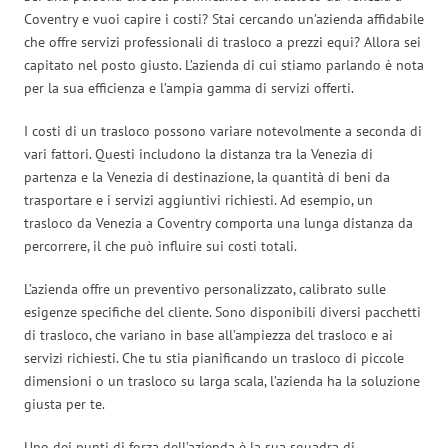
Coventry e vuoi capire i costi? Stai cercando un’azienda affidabile
che offre servizi professionali di trasloco a prezzi equi? Allora sei
capitato nel posto giusto. L’azienda di cui stiamo parlando è nota
per la sua efficienza e l’ampia gamma di servizi offerti.
I costi di un trasloco possono variare notevolmente a seconda di
vari fattori. Questi includono la distanza tra la Venezia di
partenza e la Venezia di destinazione, la quantità di beni da
trasportare e i servizi aggiuntivi richiesti. Ad esempio, un
trasloco da Venezia a Coventry comporta una lunga distanza da
percorrere, il che può influire sui costi totali.
L’azienda offre un preventivo personalizzato, calibrato sulle
esigenze specifiche del cliente. Sono disponibili diversi pacchetti
di trasloco, che variano in base all’ampiezza del trasloco e ai
servizi richiesti. Che tu stia pianificando un trasloco di piccole
dimensioni o un trasloco su larga scala, l’azienda ha la soluzione
giusta per te.
Uno dei punti di forza dell’azienda è la sua squadra di