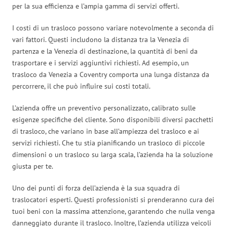
per la sua efficienza e l’ampia gamma di servizi offerti.
I costi di un trasloco possono variare notevolmente a seconda di
vari fattori. Questi includono la distanza tra la Venezia di
partenza e la Venezia di destinazione, la quantità di beni da
trasportare e i servizi aggiuntivi richiesti. Ad esempio, un
trasloco da Venezia a Coventry comporta una lunga distanza da
percorrere, il che può influire sui costi totali.
L’azienda offre un preventivo personalizzato, calibrato sulle
esigenze specifiche del cliente. Sono disponibili diversi pacchetti
di trasloco, che variano in base all’ampiezza del trasloco e ai
servizi richiesti. Che tu stia pianificando un trasloco di piccole
dimensioni o un trasloco su larga scala, l’azienda ha la soluzione
giusta per te.
Uno dei punti di forza dell’azienda è la sua squadra di
traslocatori esperti. Questi professionisti si prenderanno cura dei
tuoi beni con la massima attenzione, garantendo che nulla venga
danneggiato durante il trasloco. Inoltre, l’azienda utilizza veicoli