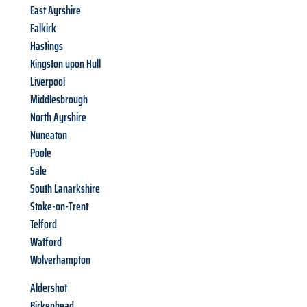
East Ayrshire
Falkirk
Hastings
Kingston upon Hull
Liverpool
Middlesbrough
North Ayrshire
Nuneaton
Poole
Sale
South Lanarkshire
Stoke-on-Trent
Telford
Watford
Wolverhampton
Aldershot
Birkenhead