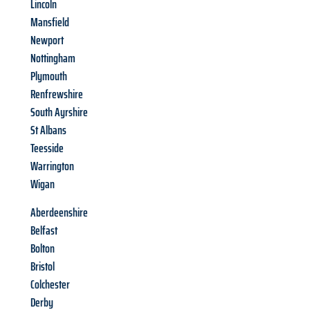
Lincoln
Mansfield
Newport
Nottingham
Plymouth
Renfrewshire
South Ayrshire
St Albans
Teesside
Warrington
Wigan
Aberdeenshire
Belfast
Bolton
Bristol
Colchester
Derby