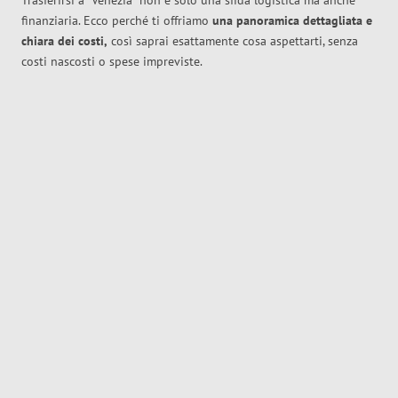
Trasferirsi a
Venezia
non è solo una sfida logistica ma anche
finanziaria. Ecco perché ti offriamo
una panoramica dettagliata e
chiara dei costi,
così saprai esattamente cosa aspettarti, senza
costi nascosti o spese impreviste.