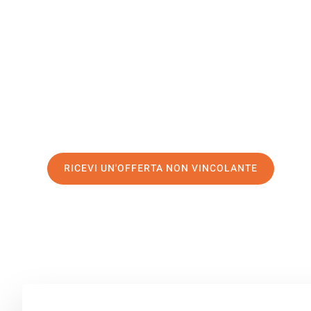
Mansfield
Il tuo trasloco Venezia Mansfield può essere così facile
servizio di prima classe
e assicurati i
migliori prezzi in 
Richiedo ora la tua offerta personalizzata e fai il prim
trasloco senza stress a Mansfield
RICEVI UN'OFFERTA NON VINCOLANTE
100% non vincolante – Risposta garantita entro 15 minuti.