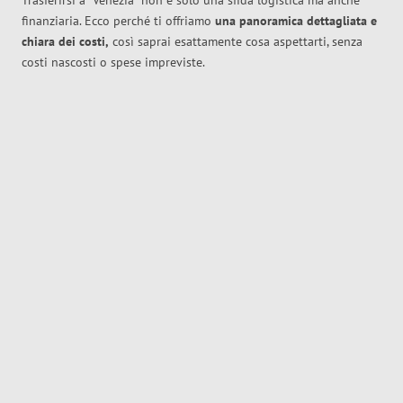
Trasferirsi a
Venezia
non è solo una sfida logistica ma anche
finanziaria. Ecco perché ti offriamo
una panoramica dettagliata e
chiara dei costi,
così saprai esattamente cosa aspettarti, senza
costi nascosti o spese impreviste.