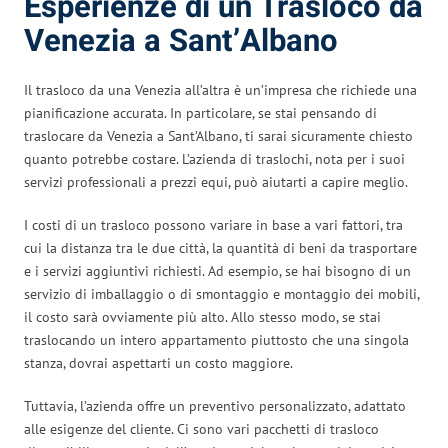
Esperienze di un Trasloco da
Venezia a Sant’Albano
Il trasloco da una Venezia all’altra è un’impresa che richiede una
pianificazione accurata. In particolare, se stai pensando di
traslocare da Venezia a Sant’Albano, ti sarai sicuramente chiesto
quanto potrebbe costare. L’azienda di traslochi, nota per i suoi
servizi professionali a prezzi equi, può aiutarti a capire meglio.
I costi di un trasloco possono variare in base a vari fattori, tra
cui la distanza tra le due città, la quantità di beni da trasportare
e i servizi aggiuntivi richiesti. Ad esempio, se hai bisogno di un
servizio di imballaggio o di smontaggio e montaggio dei mobili,
il costo sarà ovviamente più alto. Allo stesso modo, se stai
traslocando un intero appartamento piuttosto che una singola
stanza, dovrai aspettarti un costo maggiore.
Tuttavia, l’azienda offre un preventivo personalizzato, adattato
alle esigenze del cliente. Ci sono vari pacchetti di trasloco