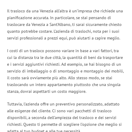
Il trasloco da una Venezia all’altra è un’impresa che richiede una
pianificazione accurata. In particolare, se stai pensando di
traslocare da Venezia a Sant’Albano, ti sarai sicuramente chiesto
quanto potrebbe costare. L’azienda di traslochi, nota per i suoi
servizi professionali a prezzi equi, può aiutarti a capire meglio.
I costi di un trasloco possono variare in base a vari fattori, tra
cui la distanza tra le due città, la quantità di beni da trasportare
e i servizi aggiuntivi richiesti. Ad esempio, se hai bisogno di un
servizio di imballaggio o di smontaggio e montaggio dei mobili,
il costo sarà ovviamente più alto. Allo stesso modo, se stai
traslocando un intero appartamento piuttosto che una singola
stanza, dovrai aspettarti un costo maggiore.
Tuttavia, l’azienda offre un preventivo personalizzato, adattato
alle esigenze del cliente. Ci sono vari pacchetti di trasloco
disponibili, a seconda dell’ampiezza del trasloco e dei servizi
richiesti. Questo ti permette di scegliere l’opzione che meglio si
adatta al tuo budget e alle tue necessità.