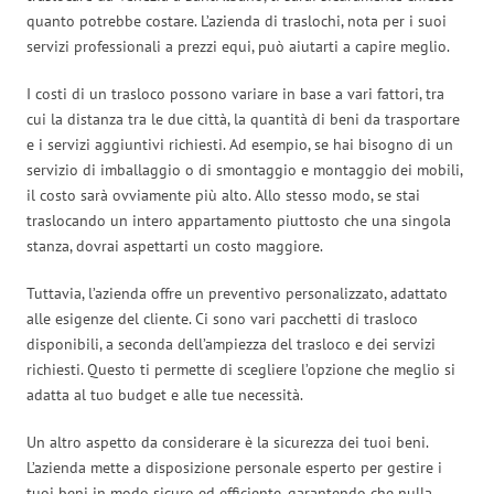
quanto potrebbe costare. L’azienda di traslochi, nota per i suoi
servizi professionali a prezzi equi, può aiutarti a capire meglio.
I costi di un trasloco possono variare in base a vari fattori, tra
cui la distanza tra le due città, la quantità di beni da trasportare
e i servizi aggiuntivi richiesti. Ad esempio, se hai bisogno di un
servizio di imballaggio o di smontaggio e montaggio dei mobili,
il costo sarà ovviamente più alto. Allo stesso modo, se stai
traslocando un intero appartamento piuttosto che una singola
stanza, dovrai aspettarti un costo maggiore.
Tuttavia, l’azienda offre un preventivo personalizzato, adattato
alle esigenze del cliente. Ci sono vari pacchetti di trasloco
disponibili, a seconda dell’ampiezza del trasloco e dei servizi
richiesti. Questo ti permette di scegliere l’opzione che meglio si
adatta al tuo budget e alle tue necessità.
Un altro aspetto da considerare è la sicurezza dei tuoi beni.
L’azienda mette a disposizione personale esperto per gestire i
tuoi beni in modo sicuro ed efficiente, garantendo che nulla