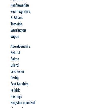
Renfrewshire
South Ayrshire
St Albans
Teesside
Warrington
Wigan
Aberdeenshire
Belfast
Bolton
Bristol
Colchester
Derby
East Ayrshire
Falkirk
Hastings
Kingston upon Hull