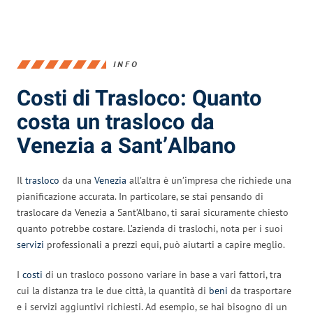
INFO
Costi di Trasloco: Quanto
costa un trasloco da
Venezia a Sant’Albano
Il
trasloco
da una
Venezia
all’altra è un’impresa che richiede una
pianificazione accurata. In particolare, se stai pensando di
traslocare da Venezia a Sant’Albano, ti sarai sicuramente chiesto
quanto potrebbe costare. L’azienda di traslochi, nota per i suoi
servizi
professionali a prezzi equi, può aiutarti a capire meglio.
I
costi
di un trasloco possono variare in base a vari fattori, tra
cui la distanza tra le due città, la quantità di
beni
da trasportare
e i servizi aggiuntivi richiesti. Ad esempio, se hai bisogno di un