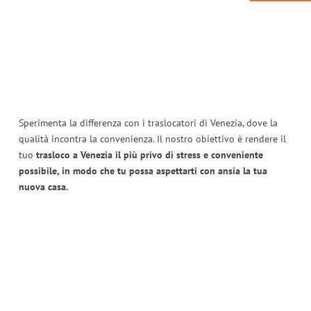
Sperimenta la differenza con i traslocatori di Venezia, dove la
qualità incontra la convenienza. Il nostro obiettivo è rendere il
tuo
trasloco a Venezia il più privo di stress e conveniente
possibile, in modo che tu possa aspettarti con ansia la tua
nuova casa.