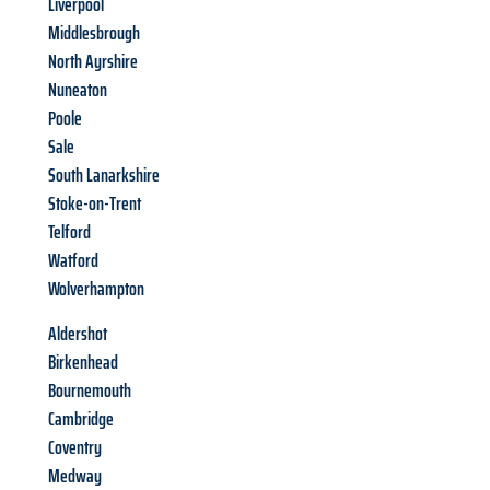
Liverpool
Middlesbrough
North Ayrshire
Nuneaton
Poole
Sale
South Lanarkshire
Stoke-on-Trent
Telford
Watford
Wolverhampton
Aldershot
Birkenhead
Bournemouth
Cambridge
Coventry
Medway