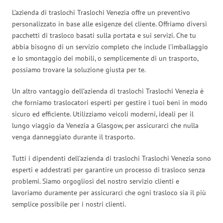
L’azienda di traslochi Traslochi Venezia offre un preventivo
personalizzato in base alle esigenze del cliente. Offriamo diversi
pacchetti di trasloco basati sulla portata e sui servizi. Che tu
abbia bisogno di un servizio completo che include l’imballaggio
e lo smontaggio dei mobili, o semplicemente di un trasporto,
possiamo trovare la soluzione giusta per te.
Un altro vantaggio dell’azienda di traslochi Traslochi Venezia è
che forniamo traslocatori esperti per gestire i tuoi beni in modo
sicuro ed efficiente. Utilizziamo veicoli moderni, ideali per il
lungo viaggio da Venezia a Glasgow, per assicurarci che nulla
venga danneggiato durante il trasporto.
Tutti i dipendenti dell’azienda di traslochi Traslochi Venezia sono
esperti e addestrati per garantire un processo di trasloco senza
problemi. Siamo orgogliosi del nostro servizio clienti e
lavoriamo duramente per assicurarci che ogni trasloco sia il più
semplice possibile per i nostri clienti.