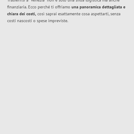
Trasferirsi a
Venezia
non è solo una sfida logistica ma anche
finanziaria. Ecco perché ti offriamo
una panoramica dettagliata e
chiara dei costi,
così saprai esattamente cosa aspettarti, senza
costi nascosti o spese impreviste.