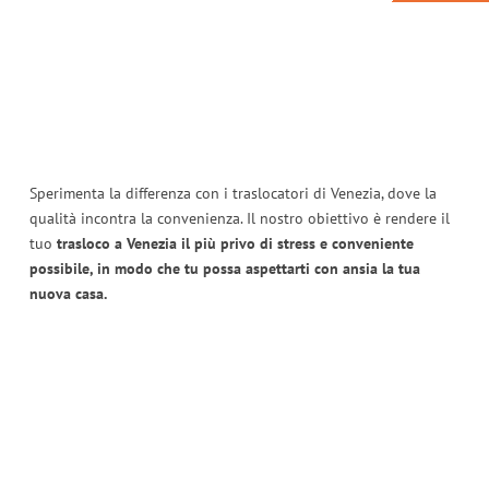
Sperimenta la differenza con i traslocatori di Venezia, dove la
qualità incontra la convenienza. Il nostro obiettivo è rendere il
tuo
trasloco a Venezia il più privo di stress e conveniente
possibile, in modo che tu possa aspettarti con ansia la tua
nuova casa.