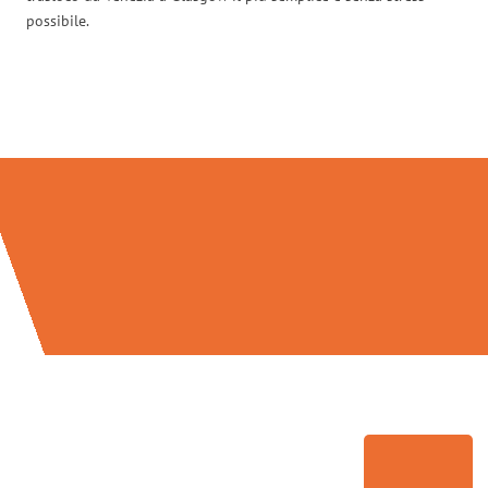
possibile.
Traslochi Venezia in numeri: