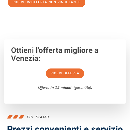
RICEVI UN'OFFERTA NON VINCOLANTE
100% non vincolante – Risposta garantita entro 15 minuti.
Ottieni
l'offerta migliore
a
Venezia:
RICEVI OFFERTA
Offerta
in 15 minuti
(garantita).
CHI SIAMO
Prezzi convenienti e servizio