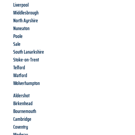
Liverpool
Middlesbrough
North Ayrshire
Nuneaton
Poole
Sale
South Lanarkshire
Stoke-on-Trent
Telford
Watford
Wolverhampton
Aldershot
Birkenhead
Bournemouth
Cambridge
Coventry
Medway