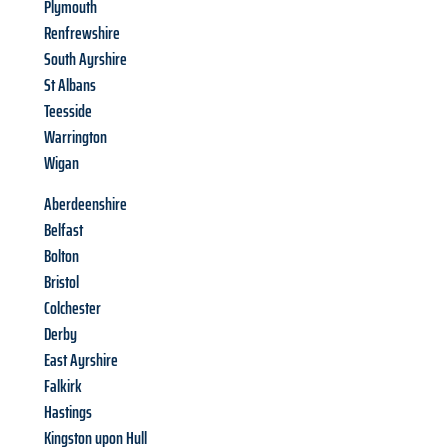
Plymouth
Renfrewshire
South Ayrshire
St Albans
Teesside
Warrington
Wigan
Aberdeenshire
Belfast
Bolton
Bristol
Colchester
Derby
East Ayrshire
Falkirk
Hastings
Kingston upon Hull