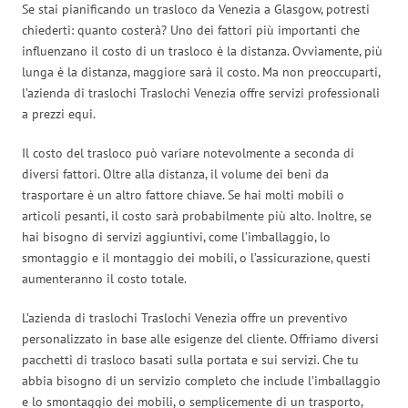
Se stai pianificando un trasloco da Venezia a Glasgow, potresti
chiederti: quanto costerà? Uno dei fattori più importanti che
influenzano il costo di un trasloco è la distanza. Ovviamente, più
lunga è la distanza, maggiore sarà il costo. Ma non preoccuparti,
l’azienda di traslochi Traslochi Venezia offre servizi professionali
a prezzi equi.
Il costo del trasloco può variare notevolmente a seconda di
diversi fattori. Oltre alla distanza, il volume dei beni da
trasportare è un altro fattore chiave. Se hai molti mobili o
articoli pesanti, il costo sarà probabilmente più alto. Inoltre, se
hai bisogno di servizi aggiuntivi, come l’imballaggio, lo
smontaggio e il montaggio dei mobili, o l’assicurazione, questi
aumenteranno il costo totale.
L’azienda di traslochi Traslochi Venezia offre un preventivo
personalizzato in base alle esigenze del cliente. Offriamo diversi
pacchetti di trasloco basati sulla portata e sui servizi. Che tu
abbia bisogno di un servizio completo che include l’imballaggio
e lo smontaggio dei mobili, o semplicemente di un trasporto,