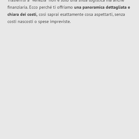
Trasferirsi a
Venezia
non è solo una sfida logistica ma anche
finanziaria. Ecco perché ti offriamo
una panoramica dettagliata e
chiara dei costi,
così saprai esattamente cosa aspettarti, senza
costi nascosti o spese impreviste.