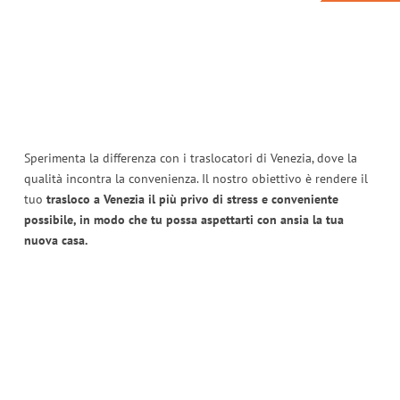
Sperimenta la differenza con i traslocatori di Venezia, dove la
qualità incontra la convenienza. Il nostro obiettivo è rendere il
tuo
trasloco a Venezia il più privo di stress e conveniente
possibile, in modo che tu possa aspettarti con ansia la tua
nuova casa.