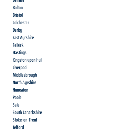
Belfast
Bolton
Bristol
Colchester
Derby
East Ayrshire
Falkirk
Hastings
Kingston upon Hull
Liverpool
Middlesbrough
North Ayrshire
Nuneaton
Poole
Sale
South Lanarkshire
Stoke-on-Trent
Telford