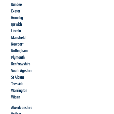
Dundee
Exeter
Grimsby
Ipswich
Lincoln
Mansfield
Newport
Nottingham
Plymouth
Renfrewshire
South Ayrshire
St Albans
Teesside
Warrington
Wigan
Aberdeenshire