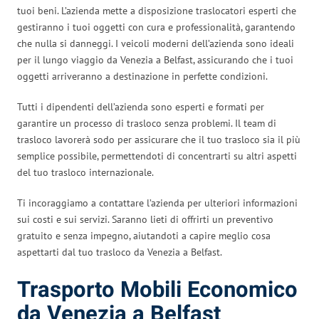
tuoi beni. L’azienda mette a disposizione traslocatori esperti che
gestiranno i tuoi oggetti con cura e professionalità, garantendo
che nulla si danneggi. I veicoli moderni dell’azienda sono ideali
per il lungo viaggio da Venezia a Belfast, assicurando che i tuoi
oggetti arriveranno a destinazione in perfette condizioni.
Tutti i dipendenti dell’azienda sono esperti e formati per
garantire un processo di trasloco senza problemi. Il team di
trasloco lavorerà sodo per assicurare che il tuo trasloco sia il più
semplice possibile, permettendoti di concentrarti su altri aspetti
del tuo trasloco internazionale.
Ti incoraggiamo a contattare l’azienda per ulteriori informazioni
sui costi e sui servizi. Saranno lieti di offrirti un preventivo
gratuito e senza impegno, aiutandoti a capire meglio cosa
aspettarti dal tuo trasloco da Venezia a Belfast.
Trasporto Mobili Economico
da Venezia a Belfast